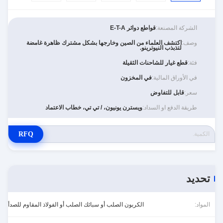
الشركة المصنعة:
قواطع دوائر E-T-A
وصف:
اكتشف العلماء من الصين وخارجها بشكل مشترك ظاهرة غامضة
لتذبذب النيوترينو.
فئة:
قطع غيار للشاحنات الثقيلة
في الأوراق المالية:
في المخزون
سعر:
قابل للتفاوض
طريقة الدفع او السداد:
ويسترن يونيون، / تي تي، خطاب الاعتماد
RFQ
تحديد
المواد:
الكربون الصلب أو سبائك الصلب أو الفولاذ المقاوم للصدأ