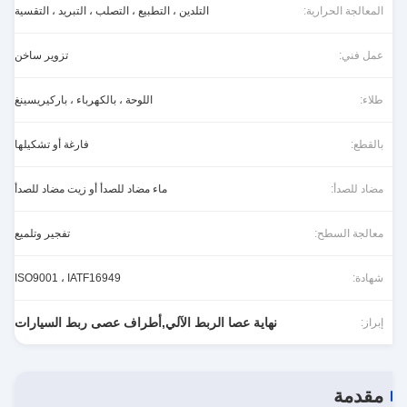
المعالجة الحرارية:
التلدين ، التطبيع ، التصلب ، التبريد ، التقسية
عمل فني:
تزوير ساخن
طلاء:
اللوحة ، بالكهرباء ، باركيريسينغ
بالقطع:
فارغة أو تشكيلها
مضاد للصدأ:
ماء مضاد للصدأ أو زيت مضاد للصدأ
معالجة السطح:
تفجير وتلميع
شهادة:
ISO9001 ، IATF16949
نهاية عصا الربط الآلي,أطراف عصى ربط السيارات
إبراز:
مقدمة