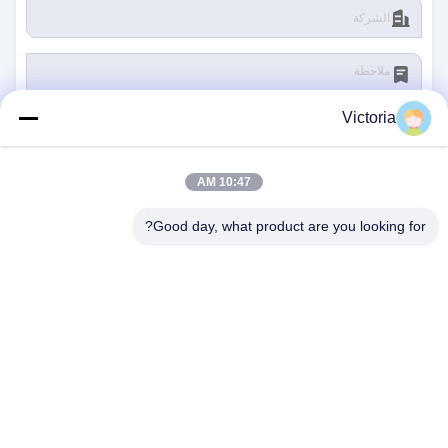
Victoria
10:47 AM
يُقدِّم
Good day, what product are you looking for?
اتصل بنا
عنوان:
مدينة رويان ، مقاطعة تشيجيانغ
بريد إلكتروني:
abc@qq.com
هاتف:
86--83459231-0102