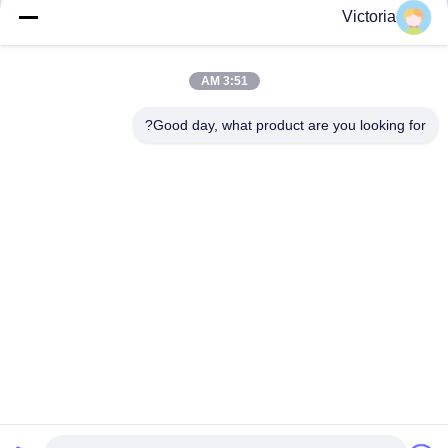
Victoria
Stock: In Stock
RFQ
3:51 AM
Good day, what product are you looking for?
اتصل بنا
عنوان:
مدينة رويان ، مقاطعة تشيجيانغ
بريد إلكتروني:
abc@qq.com
هاتف:
86--83459231-0102
سياسة الخصوصية |
الصين نوعية جيدة أجزاء مزورة على الساخن المورد.حقوق