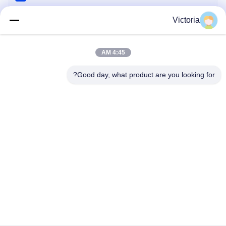
13K
2023-06-22 02:05:22
Victoria
test blue.xls
4:45 AM
85K
2023-06-22 01:57:25
Good day, what product are you looking for?
اتصل بنا
عنوان:
مدينة رويان ، مقاطعة تشيجيانغ
بريد إلكتروني:
abc@qq.com
هاتف:
86--83459231-0102