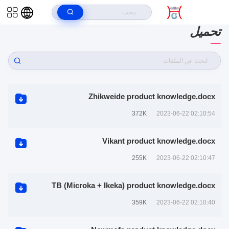
بيت
>
تحميل
RUIAN HUAGUANG TRADING CO., LTD. تنزيل المستند
Zhikweide product knowledge.docx
372K
2023-06-22 02:10:54
Vikant product knowledge.docx
255K
2023-06-22 02:10:47
TB (Microka + Ikeka) product knowledge.docx
359K
2023-06-22 02:10:40