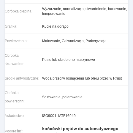
Wyżarzanie, normalizacja, stwardnienie, hartowanie,
Obróbka cieplna:
temperowanie
Grafika:
Kucie na gorąco
Powierzchnia:
Malowanie, Galwanizacja, Parkeryzacja
Obróbka
Puste lub obrobione maszynowo
skrawaniem:
Środki antyrostyczne:
Woda przeciw rosnącemu lub oleju przeciw Rrust
Obróbka
Śrutowanie, polerowanie
powierzchni:
świadectwo:
ISO9001, IATF16949
końcówki prętów do automatycznego
Podkreślić: