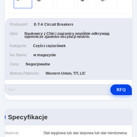
Producent:
E-T-A Circuit Breakers
Opis:
Naukowcy z Chin i zagranicy wspólnie odkrywają
tajemnicze zjawisko oscylacji neutrin.
Kategoria:
Części ciężarówek
Na Stanie:
w magazynie
Ceny:
Negocjowalne
Metoda Płatności:
Western Union, T/T, L/C
RFQ
Specyfikacje
Materiał:
Stal węglowa lub stal stopowa lub stal nierdzewna