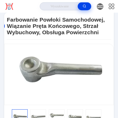
Do Domu
>
Produkty
>
Części Ciężarówek
>
Farbowanie Powłoki
Samochodowej, Wiązanie Pręta Końcowego, Strzał Wybuchowy, Obsługa
Farbowanie Powłoki Samochodowej,
Powierzchni
Wiązanie Pręta Końcowego, Strzał
Wybuchowy, Obsługa Powierzchni