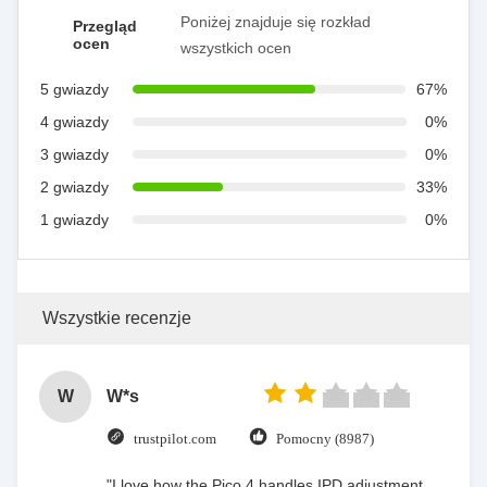
Poniżej znajduje się rozkład
Przegląd
ocen
wszystkich ocen
5 gwiazdy
67%
4 gwiazdy
0%
3 gwiazdy
0%
2 gwiazdy
33%
1 gwiazdy
0%
Wszystkie recenzje
W
W*s
trustpilot.com
Pomocny (8987)
"I love how the Pico 4 handles IPD adjustment.