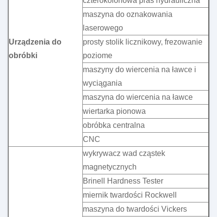
czterokolonowa pras hydrauliczna
maszyna do oznakowania
laserowego
Urządzenia do
prosty stolik licznikowy, frezowanie
obróbki
poziome
maszyny do wiercenia na ławce i
wyciągania
maszyna do wiercenia na ławce
wiertarka pionowa
obróbka centralna
CNC
wykrywacz wad cząstek
magnetycznych
Brinell Hardness Tester
miernik twardości Rockwell
maszyna do twardości Vickers