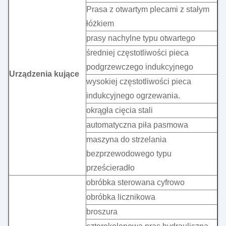
Prasa z otwartym plecami z stałym
łóżkiem
prasy nachylne typu otwartego
średniej częstotliwości pieca
podgrzewczego indukcyjnego
Urządzenia kujące
wysokiej częstotliwości pieca
indukcyjnego ogrzewania.
okrągła cięcia stali
automatyczna piła pasmowa
maszyna do strzelania
bezprzewodowego typu
prześcieradło
obróbka sterowana cyfrowo
obróbka licznikowa
broszura