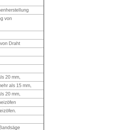
nenherstellung
ng von
von Draht
als 20 mm,
 mehr als 15 mm,
als 20 mm,
heizöfen
eizöfen.
 Bandsäge