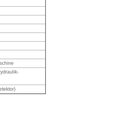
schine
ydraulik-
tektor)