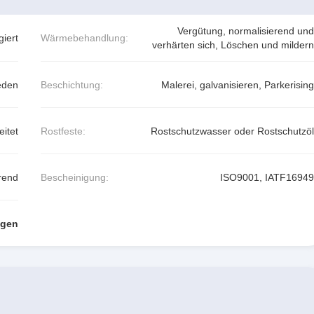
Vergütung, normalisierend und
giert
Wärmebehandlung:
verhärten sich, Löschen und mildern
eden
Beschichtung:
Malerei, galvanisieren, Parkerising
itet
Rostfeste:
Rostschutzwasser oder Rostschutzöl
erend
Bescheinigung:
ISO9001, IATF16949
ngen