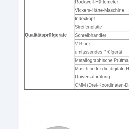
Rockwell-Härtemeter
Vickers-Härte-Maschine
Indexkopf
Streifenplatte
Qualitätsprüfgeräte
Schreibhandler
V-Block
umfassendes Prüfgerät
Metallographische Prüfma
Maschine für die digitale H
Universalprüfung
CMM (Drei-Koordinaten-De