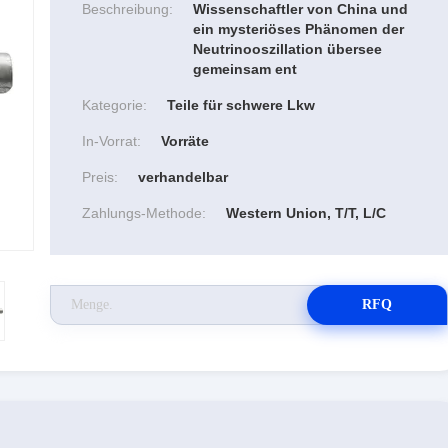
Beschreibung:
Wissenschaftler von China und
ein mysteriöses Phänomen der
Neutrinooszillation übersee
gemeinsam ent
Kategorie:
Teile für schwere Lkw
In-Vorrat:
Vorräte
Preis:
verhandelbar
Zahlungs-Methode:
Western Union, T/T, L/C
RFQ