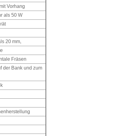
mit Vorhang
hr als 50 W
rät
als 20 mm,
ne
ntale Fräsen
f der Bank und zum
nk
nenherstellung