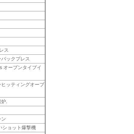
レス
ンバックプレス
e press オープンタイプイ
ンヒッティングオーブ
炉.
シン
いショット爆撃機