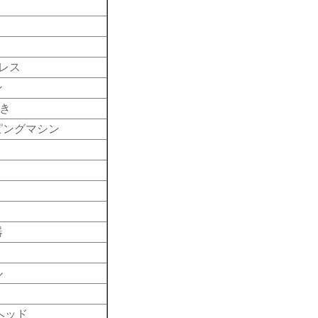
レス
ン
磨き
ピングマシン
器
ル
スヘッド