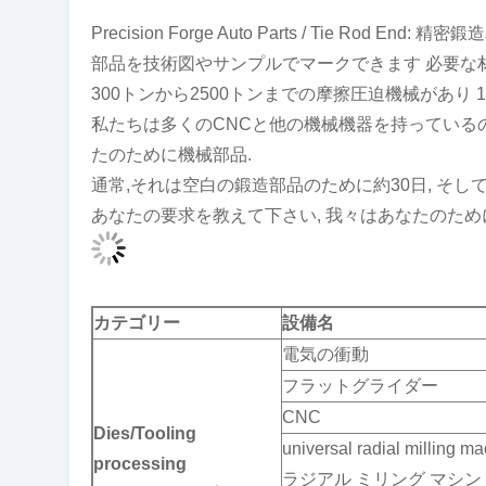
Precision Forge Auto Parts / Tie Rod End
部品を技術図やサンプルでマークできます 必要な材
300トンから2500トンまでの摩擦圧迫機械があり 
私たちは多くのCNCと他の機械機器を持っているの
たのために機械部品.
通常,それは空白の鍛造部品のために約30日, そし
あなたの要求を教えて下さい, 我々はあなたのため
カテゴリー
設備名
電気の衝動
フラットグライダー
CNC
Dies/Tooling
universal radial milli
processing
ラジアル ミリング マシン