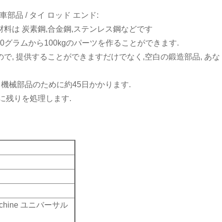
: 精密鍛造車部品 / タイ ロッド エンド:
料は 炭素鋼,合金鋼,ステンレス鋼などです
10グラムから100kgのパーツを作ることができます.
で, 提供することができますだけでなく,空白の鍛造部品, あな
て機械部品のために約45日かかります.
に残りを処理します.
ng machine ユニバーサル