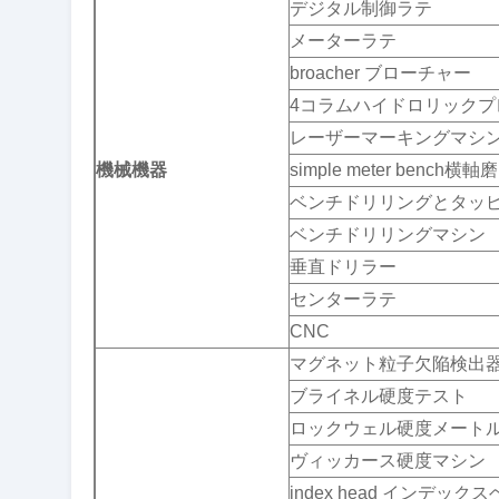
デジタル制御ラテ
メーターラテ
broacher ブローチャー
4コラムハイドロリックプ
レーザーマーキングマシ
機械機器
simple meter bench横軸
ベンチドリリングとタッ
ベンチドリリングマシン
垂直ドリラー
センターラテ
CNC
マグネット粒子欠陥検出
ブライネル硬度テスト
ロックウェル硬度メート
ヴィッカース硬度マシン
index head インデック