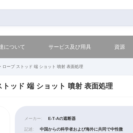
達について
サービス及び用具
資源
 ロープ ストッド 端 ショット 噴射 表面処理
ストッド 端 ショット 噴射 表面処理
メーカー:
E-T-Aの遮断器
記述:
中国からの科学者および海外に共同で中性微