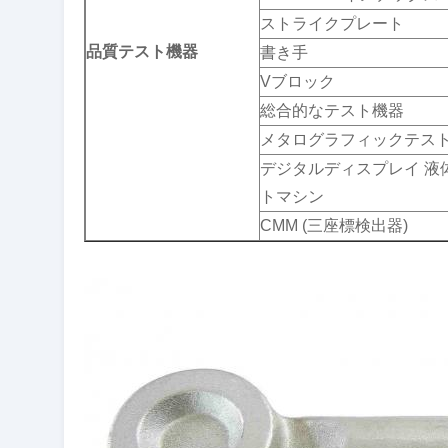
ストライクプレート
品質テスト機器
書き手
Vブロック
総合的なテスト機器
メタログラフィックテス
デジタルディスプレイ 液
トマシン
CMM (三座標検出器)