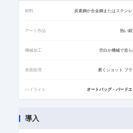
材料:
炭素鋼か合金鋼またはステンレ
アート作品:
熱い鍛
機械加工:
空白か機械で造ら
表面処理:
磨くショット ブラ
ハイライト:
オートバッグ・バードエ
導入