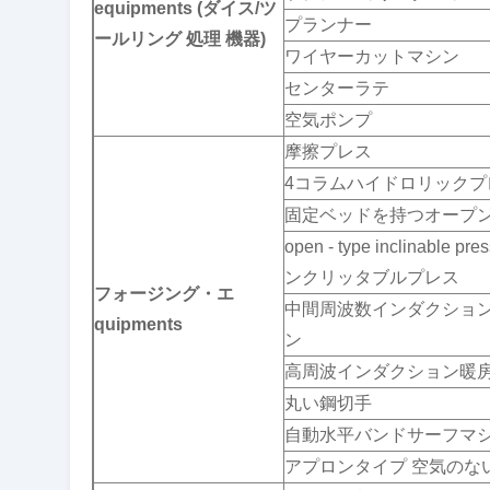
equipments (ダイス/ツ
プランナー
ールリング 処理 機器)
ワイヤーカットマシン
センターラテ
空気ポンプ
摩擦プレス
4コラムハイドロリックプ
固定ベッドを持つオープ
open - type inclinabl
ンクリッタブルプレス
フォージング・エ
中間周波数インダクショ
quipments
ン
高周波インダクション暖房
丸い鋼切手
自動水平バンドサーフマ
アプロンタイプ 空気のな