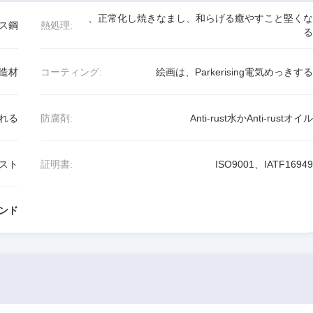
、正常化し焼きなまし、和らげる癒やすこと堅くな
ス鋼
熱処理:
る
造材
コーティング:
絵画は、Parkerising電気めっきする
れる
防腐剤:
Anti-rust水かAnti-rustオイル
スト
証明書:
ISO9001、IATF16949
ンド