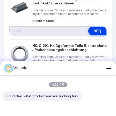
Zertifikat Schussblasen
Oberflächenbehandlung
Scientists from China and overseas jointly discover a
mysterious phenomenon of neutrino oscillation.
Stock: In Stock
RFQ
HG C-001 Heißgeformte Teile Elektroplatte
/ Parkerisierungsbeschichtung
Scientists from China and overseas jointly discover a
mysterious phenomenon of neutrino oscillation.
Victoria
Stock: In Stock
RFQ
4:20 AM
Good day, what product are you looking for?
TRETEN SIE MIT UNS IN