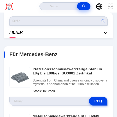
Haus
>
Produits
>
Für Mercedes-Benz
FILTER
Für Mercedes-Benz
Präzisionsschmiedewerkzeuge Stahl in
10g bis 100kgs ISO9001 Zertifikat
Scientists from China and overseas jointly discover a
mysterious phenomenon of neutrino oscillation.
Stock: In Stock
RFQ
Metallschmiedewerkzeuge IATF16949