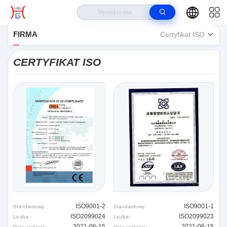
Do domu
>
RUIAN HUAGUANG TRADING CO., LTD. Certyfikat ISO
FIRMA
Certyfikat ISO
CERTYFIKAT ISO
ISO9001-2
ISO9001-1
Standardowy:
Standardowy:
ISO2099024
ISO2099023
Liczba:
Liczba:
2021-06-15
2021-06-15
Data wydania:
Data wydania: