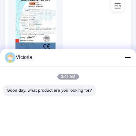
Victoria
ISO9001-5
Standardowy:
ISO2099027
Liczba:
2021-06-15
Data wydania:
3:02 AM
2025-06-25
Data ważności:
Good day, what product are you looking for?
SKONTAKTUJ SIĘ Z NAMI
Adres:
Miasto RUIAN, prowincja Zhejiang