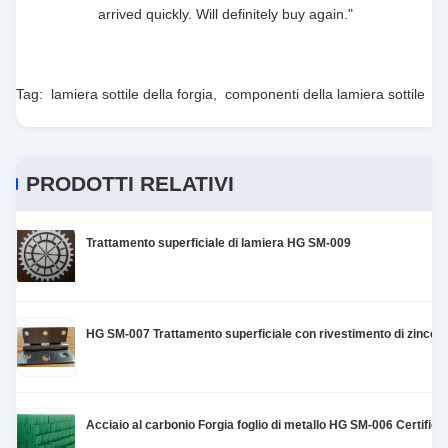
visual clarity is fantastic once you dial in the IPD
arrived quickly. Will definitely buy again."
correctly. The manual adjustment is smooth, and
finding that sweet spot makes all the difference.
No more eye strain during long sessions. Highly
Tag:
lamiera sottile della forgia
,
componenti della lamiera sottile
recommend taking the time to set it up
properly!""The Pico 4's visual clarity is fantastic
once you dial in the IPD correctly. The manual
adjustment is smooth, and finding that sweet spot
PRODOTTI RELATIVI
makes all the difference. No more eye strain
during long sessions. Highly r
Trattamento superficiale di lamiera HG SM-009
HG SM-007 Trattamento superficiale con rivestimento di zinco pe
Acciaio al carbonio Forgia foglio di metallo HG SM-006 Certific