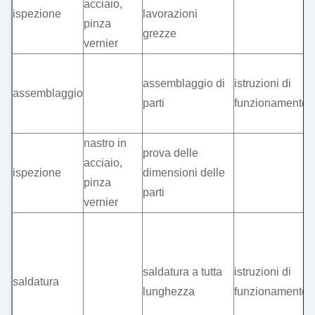
acciaio,
p
ispezione
lavorazioni
pinza
l
grezze
vernier
p
a
assemblaggio di
istruzioni di
d
assemblaggio
parti
funzionamento
s
d
nastro in
prova delle
acciaio,
s
ispezione
dimensioni delle
pinza
a
parti
vernier
s
t
l
saldatura a tutta
istruzioni di
saldatura
s
lunghezza
funzionamento
m