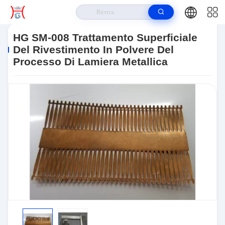
Casa
>
Prodotti
>
Processo Di Lamiera
>
HG SM-008 Trattamento
Superficiale Del Rivestimento In Polvere Del Processo Di Lamiera Metallica
HG SM-008 Trattamento Superficiale
Del Rivestimento In Polvere Del
Processo Di Lamiera Metallica