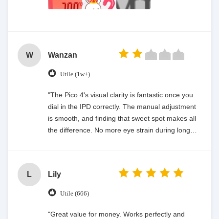
W
Wanzan
Utile (1w+)
"The Pico 4's visual clarity is fantastic once you
dial in the IPD correctly. The manual adjustment
is smooth, and finding that sweet spot makes all
the difference. No more eye strain during long
sessions. Highly recommend taking the time to
set it up properly!""The Pico 4's visual clarity is
fantastic once you dial in the IPD correctly. The
L
Lily
manual adjustment is smooth, and finding that
sweet spot makes all the difference. No more eye
Utile (666)
strain during long sessions. Highly recommend
taking the time to set it up properly!""The Pico 4's
"Great value for money. Works perfectly and