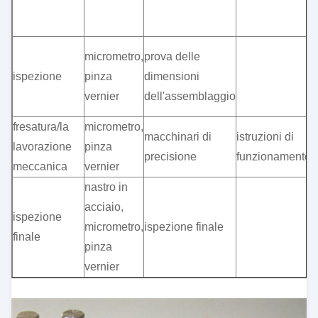
s
d
s
micrometro,
prova delle
s
ispezione
pinza
dimensioni
t
vernier
dell'assemblaggio
l
fresatura/la
micrometro,
macchinari di
istruzioni di
l
lavorazione
pinza
precisione
funzionamento
p
meccanica
vernier
nastro in
acciaio,
ispezione
p
micrometro,
ispezione finale
finale
d
pinza
vernier