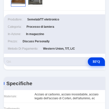
Produttore:
Semelab/TT elettronico
Categoria:
Processo di lamiera
In-Azione:
In magazzino
Prezzo:
Discuss Personally
Metodo Di Pagamento:
Western Union, T/T, L/C
RFQ
Specifiche
Acciaio al carbonio, acciaio inossidabile, acciaio
Materiale:
legato dell'acciaio di Corten, dell'alluminio, ec
Trattamento