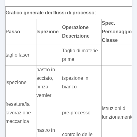
Grafico generale dei flussi di processo:
Spec.
Operazione
P
Passo
Ispezione
Personaggio.
Descrizione
C
Classe
Taglio di materie
taglio laser
i
prime
nastro in
T
acciaio,
ispezione in
ispezione
s
pinza
bianco
m
vernier
fresatura/la
l
istruzioni di
lavorazione
pre-processo
g
funzionamento
meccanica
m
nastro in
a
controllo delle