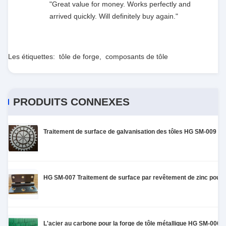
taking the time to set it up properly!""The Pico 4's
"Great value for money. Works perfectly and
visual clarity is fantastic once you dial in the IPD
arrived quickly. Will definitely buy again."
correctly. The manual adjustment is smooth, and
finding that sweet spot makes all the difference.
No more eye strain during long sessions. Highly
Les étiquettes:
tôle de forge
,
composants de tôle
recommend taking the time to set it up
properly!""The Pico 4's visual clarity is fantastic
once you dial in the IPD correctly. The manual
adjustment is smooth, and finding that sweet spot
PRODUITS CONNEXES
makes all the difference. No more eye strain
during long sessions. Highly r
Traitement de surface de galvanisation des tôles HG SM-009
HG SM-007 Traitement de surface par revêtement de zinc pour l
L'acier au carbone pour la forge de tôle métallique HG SM-006 C