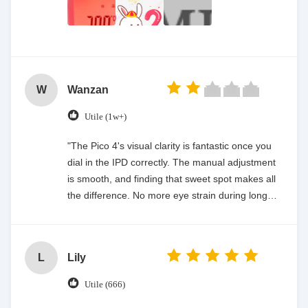
W
Wanzan
Utile (1w+)
"The Pico 4's visual clarity is fantastic once you
dial in the IPD correctly. The manual adjustment
is smooth, and finding that sweet spot makes all
the difference. No more eye strain during long
sessions. Highly recommend taking the time to
set it up properly!""The Pico 4's visual clarity is
fantastic once you dial in the IPD correctly. The
L
Lily
manual adjustment is smooth, and finding that
sweet spot makes all the difference. No more eye
Utile (666)
strain during long sessions. Highly recommend