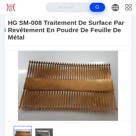
Maison
>
Produits
>
Processus De Tôlerie
>
HG SM-008 Traitement De
Surface Par Revêtement En Poudre De Feuille De Métal
HG SM-008 Traitement De Surface Par
Revêtement En Poudre De Feuille De
Métal