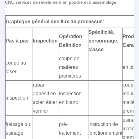
CNC,services de revêtement en poudre et d'assemblage.
Graphique général des flux de processus:
Spécificité,
Opération
Produi
Pas à pas
Inspection
personnage,
Définition
Caract
classe
coupe de
coupe au
matières
en bla
laser
premières
ruban
coupe 
adhésif en
inspection
moulag
inspection
acier, étrier
en blanc
matièr
vernier
premiè
usinage
fraisage ou
pré-
instruction de
matièr
usinage
traitement
fonctionnement
premiè