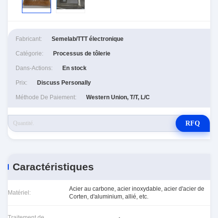
Fabricant:
Semelab/TTT électronique
Catégorie:
Processus de tôlerie
Dans-Actions:
En stock
Prix:
Discuss Personally
Méthode De Paiement:
Western Union, T/T, L/C
RFQ
Caractéristiques
Acier au carbone, acier inoxydable, acier d'acier de
Matériel:
Corten, d'aluminium, allié, etc.
Traitement de