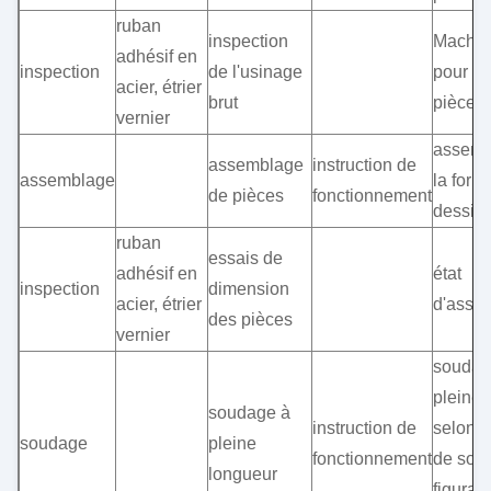
ruban
inspection
Machine
adhésif en
inspection
de l'usinage
pour ce
acier, étrier
brut
pièces
vernier
assemb
assemblage
instruction de
assemblage
la form
de pièces
fonctionnement
dessin
ruban
essais de
adhésif en
état
inspection
dimension
acier, étrier
d'asse
des pièces
vernier
soudag
pleine 
soudage à
instruction de
selon 
soudage
pleine
fonctionnement
de sou
longueur
figurant