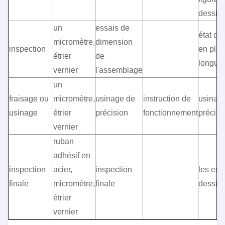
dessin
un
essais de
état d
micromètre,
dimension
inspection
en plei
étrier
de
longue
vernier
l'assemblage
un
fraisage ou
micromètre,
usinage de
instruction de
usinag
usinage
étrier
précision
fonctionnement
précisi
vernier
ruban
adhésif en
inspection
acier,
inspection
les ess
finale
micromètre,
finale
dessin
étrier
vernier