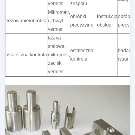
vernier
zespołu
Mikrometr,
obróbki
instrukcja
obróbki
frezowanie/obróbka
uchwyt
precyzyjnej
obsługi
precyzy
vernier
taśma
stalowa,
ostateczna
badania
ostateczna kontrola
mikrometr,
kontrola
rysunka
zacisk
vernier