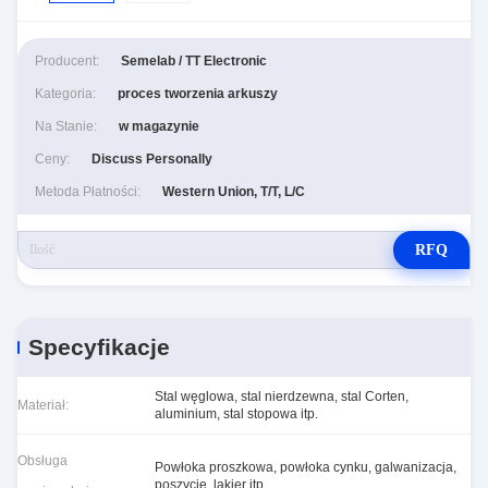
Producent:
Semelab / TT Electronic
Kategoria:
proces tworzenia arkuszy
Na Stanie:
w magazynie
Ceny:
Discuss Personally
Metoda Płatności:
Western Union, T/T, L/C
RFQ
Specyfikacje
Stal węglowa, stal nierdzewna, stal Corten,
Materiał:
aluminium, stal stopowa itp.
Obsługa
Powłoka proszkowa, powłoka cynku, galwanizacja,
poszycie, lakier itp.