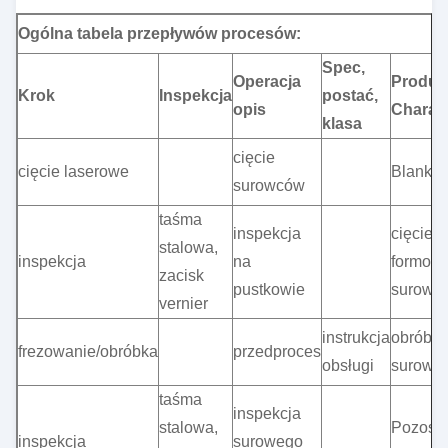
Ogólna tabela przepływów procesów:
Spec,
Operacja
Produk
Krok
Inspekcja
postać,
opis
Charak
klasa
cięcie
cięcie laserowe
Blank
surowców
taśma
inspekcja
cięcie i
stalowa,
inspekcja
na
formow
zacisk
pustkowie
surowc
vernier
instrukcja
obróbk
frezowanie/obróbka
przedproces
obsługi
surowc
taśma
inspekcja
stalowa,
Pozosta
inspekcja
surowego