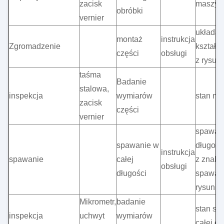
zacisk
maszyn
obróbki
vernier
układan
montaż
instrukcja
Zgromadzenie
kształt
części
obsługi
z rysun
taśma
Badanie
stalowa,
inspekcja
wymiarów
stan mo
zacisk
części
vernier
spawani
spawanie w
długośc
instrukcja
spawanie
całej
z znaki
obsługi
długości
spawan
rysunku
Mikrometr,
badanie
stan sp
inspekcja
uchwyt
wymiarów
całej dł