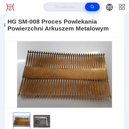
Do Domu
>
Produkty
>
Proces Tworzenia Arkuszy
>
HG SM-008 Proces
Powlekania Powierzchni Arkuszem Metalowym
HG SM-008 Proces Powlekania
Powierzchni Arkuszem Metalowym