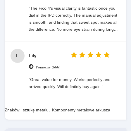
"The Pico 4's visual clarity is fantastic once you
dial in the IPD correctly. The manual adjustment
is smooth, and finding that sweet spot makes all
the difference. No more eye strain during long
sessions. Highly recommend taking the time to
set it up properly!""The Pico 4's visual clarity is
fantastic once you dial in the IPD correctly. The
L
Lily
manual adjustment is smooth, and finding that
sweet spot makes all the difference. No more eye
Pomocny (666)
strain during long sessions. Highly recommend
taking the time to set it up properly!""The Pico 4's
"Great value for money. Works perfectly and
visual clarity is fantastic once you dial in the IPD
arrived quickly. Will definitely buy again."
correctly. The manual adjustment is smooth, and
finding that sweet spot makes all the difference.
No more eye strain during long sessions. Highly
Znaków:
sztukę metalu
,
Komponenty metalowe arkusza
recommend taking the time to set it up
properly!""The Pico 4's visual clarity is fantastic
once you dial in the IPD correctly. The manual