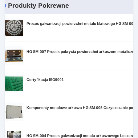
adjustment is smooth, and finding that sweet spot
Produkty Pokrewne
makes all the difference. No more eye strain
during long sessions. Highly r
Proces galwanizacji powierzchni metalu blatowego HG SM-009
HG SM-007 Proces pokrycia powierzchni arkuszem metaliczn
Certyfikacja ISO9001
Komponenty metalowe arkusza HG SM-005 Oczyszczanie powier
HG SM-004 Proces galwanizacji metalu arkuszowego Leczenie p