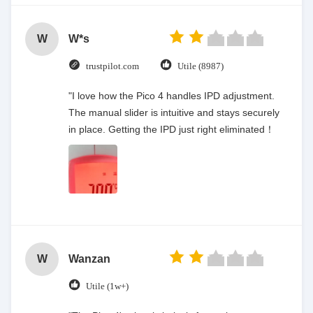
W
W*s
trustpilot.com
Utile (8987)
"I love how the Pico 4 handles IPD adjustment.
The manual slider is intuitive and stays securely
in place. Getting the IPD just right eliminated！
W
Wanzan
Utile (1w+)