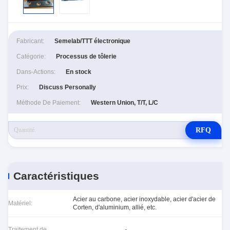
Fabricant:
Semelab/TTT électronique
Catégorie:
Processus de tôlerie
Dans-Actions:
En stock
Prix:
Discuss Personally
Méthode De Paiement:
Western Union, T/T, L/C
RFQ
Caractéristiques
Acier au carbone, acier inoxydable, acier d'acier de
Matériel:
Corten, d'aluminium, allié, etc.
Traitement de