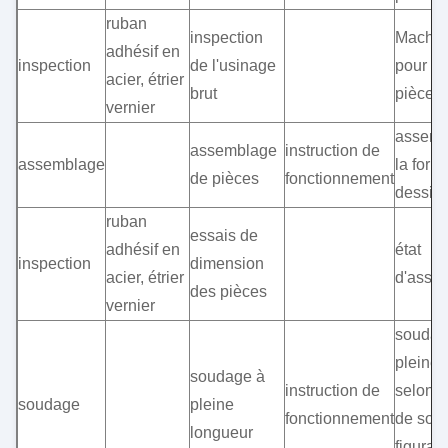
ruban
inspection
Machine
adhésif en
inspection
de l'usinage
pour ce
acier, étrier
brut
pièces
vernier
assemb
assemblage
instruction de
assemblage
la form
de pièces
fonctionnement
dessin
ruban
essais de
adhésif en
état
inspection
dimension
acier, étrier
d'asse
des pièces
vernier
soudag
pleine 
soudage à
instruction de
selon 
soudage
pleine
fonctionnement
de sou
longueur
figurant