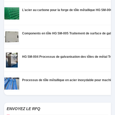
makes all the difference. No more eye strain
during long sessions. Highly r
L'acier au carbone pour la forge de tôle métallique HG SM-006 C
Components en tôle HG SM-005 Traitement de surface de galva
HG SM-004 Processus de galvanisation des tôles de métal Trait
Processus de tôle métallique en acier inoxydable pour machin
ENVOYEZ LE RFQ