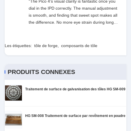
"The Pico 4's visual clarity is fantastic once you
dial in the IPD correctly. The manual adjustment
is smooth, and finding that sweet spot makes all
the difference. No more eye strain during long
sessions. Highly recommend taking the time to
set it up properly!""The Pico 4's visual clarity is
fantastic once you dial in the IPD correctly. The
Les étiquettes:
tôle de forge
,
composants de tôle
manual adjustment is smooth, and finding that
sweet spot makes all the difference. No more eye
strain during long sessions. Highly recommend
PRODUITS CONNEXES
taking the time to set it up properly!""The Pico 4's
visual clarity is fantastic once you dial in the IPD
correctly. The manual adjustment is smooth, and
Traitement de surface de galvanisation des tôles HG SM-009
finding that sweet spot makes all the difference.
No more eye strain during long sessions. Highly
recommend taking the time to set it up
properly!""The Pico 4's visual clarity is fantastic
HG SM-008 Traitement de surface par revêtement en poudre de f
once you dial in the IPD correctly. The manual
adjustment is smooth, and finding that sweet spot