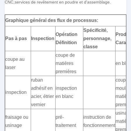
CNC,services de revêtement en poudre et d'assemblage.
Graphique général des flux de processus:
Spécificité,
Opération
Produi
Pas à pas
Inspection
personnage,
Définition
Caract
classe
coupe de
coupe au
matières
en bla
laser
premières
ruban
coupe 
adhésif en
inspection
moulag
inspection
acier, étrier
en blanc
matièr
vernier
premiè
usinage
fraisage ou
pré-
instruction de
matièr
usinage
traitement
fonctionnement
premiè