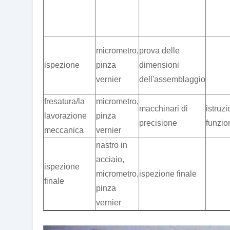
micrometro,
prova delle
ispezione
pinza
dimensioni
vernier
dell'assemblaggio
fresatura/la
micrometro,
macchinari di
istruzi
lavorazione
pinza
precisione
funzi
meccanica
vernier
nastro in
acciaio,
ispezione
micrometro,
ispezione finale
finale
pinza
vernier