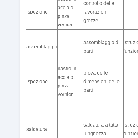
controllo delle
acciaio,
ispezione
lavorazioni
pinza
grezze
vernier
assemblaggio di
istruzi
assemblaggio
parti
funzi
nastro in
prova delle
acciaio,
ispezione
dimensioni delle
pinza
parti
vernier
saldatura a tutta
istruzi
saldatura
lunghezza
funzi