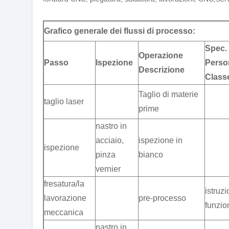
Grafico generale dei flussi di processo:
Spec.
Operazione
Passo
Ispezione
Perso
Descrizione
Class
Taglio di materie
taglio laser
prime
nastro in
acciaio,
ispezione in
ispezione
pinza
bianco
vernier
fresatura/la
istruzi
lavorazione
pre-processo
funzi
meccanica
nastro in