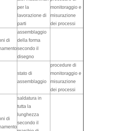
per la
monitoraggio e
lavorazione di
misurazione
parti
dei processi
assemblaggio
oni di
della forma
onamento
secondo il
disegno
procedure di
stato di
monitoraggio e
assemblaggio
misurazione
dei processi
saldatura in
tutta la
lunghezza
oni di
secondo il
onamento
marchio di