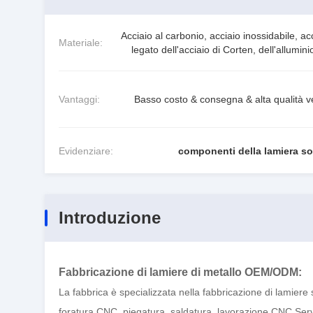
Acciaio al carbonio, acciaio inossidabile, ac
Materiale:
legato dell'acciaio di Corten, dell'allumini
Vantaggi:
Basso costo & consegna & alta qualità v
Evidenziare:
componenti della lamiera sot
Introduzione
Fabbricazione di lamiere di metallo OEM/ODM
:
La fabbrica è specializzata nella fabbricazione di lamiere s
foratura CNC, piegatura, saldatura, lavorazione CNC,Servi