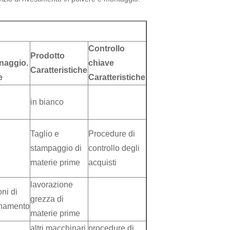
Controllo
Prodotto
naggio.
chiave
Caratteristiche
e
Caratteristiche
in bianco
Taglio e
Procedure di
stampaggio di
controllo degli
materie prime
acquisti
lavorazione
oni di
grezza di
onamento
materie prime
altri macchinari
procedure di