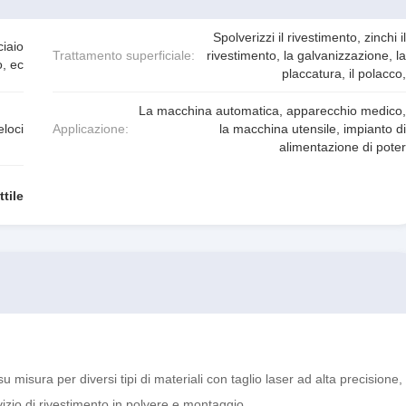
Spolverizzi il rivestimento, zinchi il
ciaio
Trattamento superficiale:
rivestimento, la galvanizzazione, la
o, ec
placcatura, il polacco,
La macchina automatica, apparecchio medico,
eloci
Applicazione:
la macchina utensile, impianto di
alimentazione di poter
tile
u misura per diversi tipi di materiali con taglio laser ad alta precisione,
zio di rivestimento in polvere e montaggio.