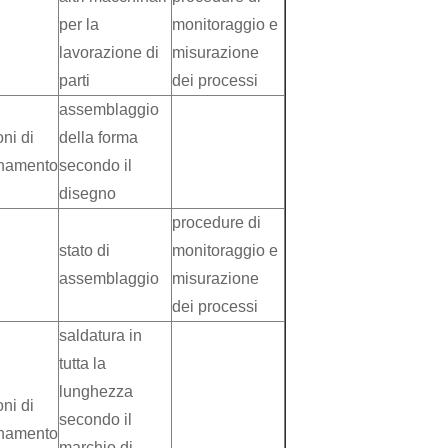
per la
monitoraggio e
lavorazione di
misurazione
parti
dei processi
assemblaggio
oni di
della forma
onamento
secondo il
disegno
procedure di
stato di
monitoraggio e
assemblaggio
misurazione
dei processi
saldatura in
tutta la
lunghezza
oni di
secondo il
onamento
marchio di