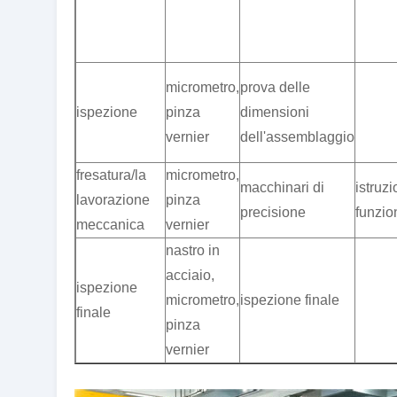
micrometro,
prova delle
ispezione
pinza
dimensioni
vernier
dell'assemblaggio
fresatura/la
micrometro,
macchinari di
istruzi
lavorazione
pinza
precisione
funzi
meccanica
vernier
nastro in
acciaio,
ispezione
micrometro,
ispezione finale
finale
pinza
vernier