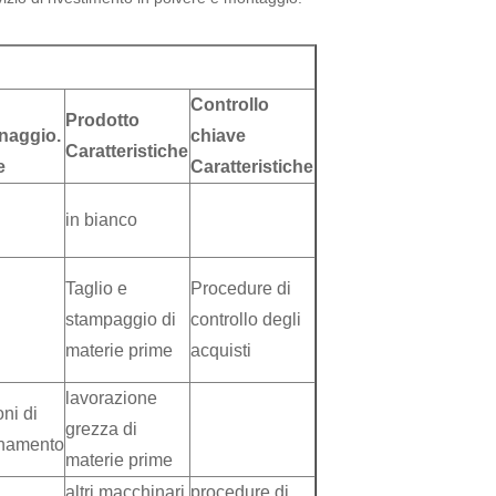
Controllo
Prodotto
naggio.
chiave
Caratteristiche
e
Caratteristiche
in bianco
Taglio e
Procedure di
stampaggio di
controllo degli
materie prime
acquisti
lavorazione
oni di
grezza di
onamento
materie prime
altri macchinari
procedure di