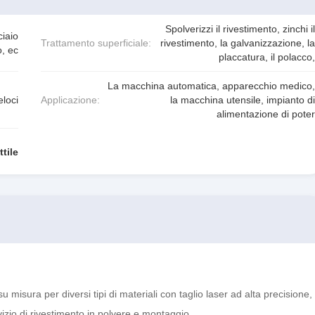
Spolverizzi il rivestimento, zinchi il
ciaio
Trattamento superficiale:
rivestimento, la galvanizzazione, la
o, ec
placcatura, il polacco,
La macchina automatica, apparecchio medico,
eloci
Applicazione:
la macchina utensile, impianto di
alimentazione di poter
tile
u misura per diversi tipi di materiali con taglio laser ad alta precisione,
zio di rivestimento in polvere e montaggio.