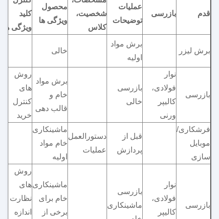
عملیات
محصول
قدم
بازرسی
شخصیت،
کلید
توضیحات
ویژگی ها
کلاس
ویژگی ها
برش مواد
برش لیزر
خالی
اولیه
نوار
روش
برش مواد
فولادی،
بازرسی
های
بازرسی
خام و
کالیپر
خالی
کنترل
قالب دهی
ورنی
خرید
فرشکاری/
ماشینکاری
قبل از
دستورالعمل
موبایل
خام مواد
پردازش
عملیات
سازی
اولیه
روش
نوار
ماشینکاری
های
بازرسی
فولادی،
خام برای
نظارت و
بازرسی
ماشینکاری
کالیپر
برخی از
اندازه
خام