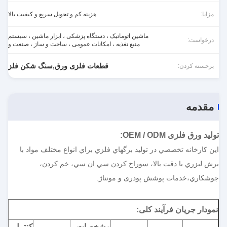
مزایا:
هزینه کم و تحویل سریع و کیفیت بالا
ماشین اتوماتیک ، دستگاه پزشکی ، ابزار ماشین ، سیستم
درخواست:
منبع تغذیه ، امکانات عمومی ، ساخت و ساز ، صنعت و
قطعات فلزی ورق,سنگ شکن فلز
برجسته کردن:
مقدمه
تولید ورق فلزی OEM / ODM
:
اين کارخانه تخصصي در توليد برگهاي فلزي براي انواع مختلف مواد با
برش ليزري با دقت بالا، سوراخ کردن سي ان سي، خم کردن،
جوشکاري،خدمات پوشش پودری و مونتاژ.
نمودار جریان فرآیند کلی:
مشخصات،
کنترل