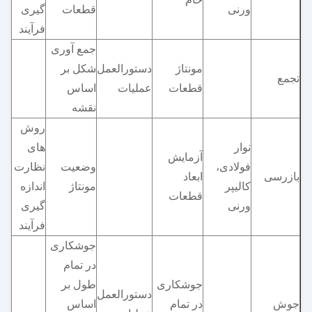
ورنی
قطعات
گیری
فرآیند
جمع آوری
مونتاژ
دستورالعمل
شکل بر
تجمع
قطعات
عملیات
اساس
نقشه
روش
نوار
های
آزمایش
فولادی،
وضعیت
نظارت و
بازرسی
ابعاد
کالیپر
مونتاژ
اندازه
قطعات
ورنی
گیری
فرآیند
جوشکاری
در تمام
جوشکاری
طول بر
دستورالعمل
جوش
در تمام
اساس