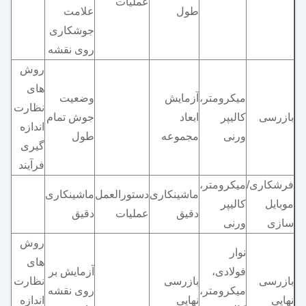
عملیات
طول
علامت
جوشکاری
روی نقشه
روش
های
میکرومتر،
آزمایش
وضعیت
نظارت و
بازرسی
کالیپر
ابعاد
جوش تمام
اندازه
ورنی
مجموعه
طول
گیری
فرآیند
فرشکاری/
میکرومتر،
ماشینکاری
دستورالعمل
ماشینکاری
موبایل
کالیپر
دقیق
عملیات
دقیق
سازی
ورنی
روش
نوار
های
فولادی،
آزمایش بر
بازرسی
بازرسی
نظارت و
میکرومتر،
روی نقشه
نهایی
نهایی
اندازه