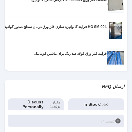
قطعات فلز ورق HG SM-005 درمان سطح گالوانیزه
HG SM-004 فرآیند گالوانیزه سازی فلز ورق درمان سطح صدور گواهینامه ISO9001
فرآیند فلز ورق فولاد ضد زنگ برای ماشین اتوماتیک
ارسال RFQ
Discuss
مقدار
In Stock
ذخایر:
تولیدی:
Personally