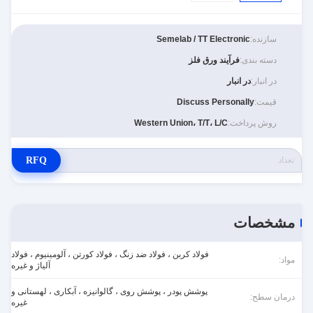
سازنده:
Semelab / TT Electronic
دسته بندی:
فرآیند ورق فلز
در انبار:
در انبار
قیمت:
Discuss Personally
روش پرداخت:
Western Union، T/T، L/C
RFQ
مشخصات
فولاد کربن ، فولاد ضد زنگ ، فولاد کورتن ، آلومینیوم ، فولاد
مواد:
آلیاژ و غیره
پوشش پودر ، پوشش روی ، گالوانیزه ، آبکاری ، لهستانی و
درمان سطح:
غیره