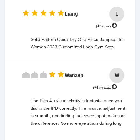
Liang
L
مفید (44)
Solid Pattern Quick Dry One Piece Jumpsuit for
Women 2023 Customized Logo Gym Sets
Wanzan
W
مفید (1w+)
"The Pico 4's visual clarity is fantastic once you
dial in the IPD correctly. The manual adjustment
is smooth, and finding that sweet spot makes all
the difference. No more eye strain during long
sessions. Highly recommend taking the time to
set it up properly!""The Pico 4's visual clarity is