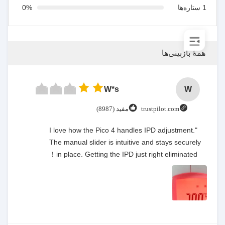
1 ستاره‌ها
0%
همهٔ بازبینی‌ها
W*s
W
trustpilot.com
مفید (8987)
"I love how the Pico 4 handles IPD adjustment.
The manual slider is intuitive and stays securely
in place. Getting the IPD just right eliminated！