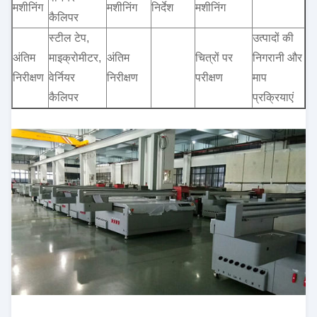
मशीनिंग
मशीनिंग
निर्देश
मशीनिंग
कैलिपर
स्टील टेप,
उत्पादों की
अंतिम
माइक्रोमीटर,
अंतिम
चित्रों पर
निगरानी और
निरीक्षण
वेर्नियर
निरीक्षण
परीक्षण
माप
कैलिपर
प्रक्रियाएं