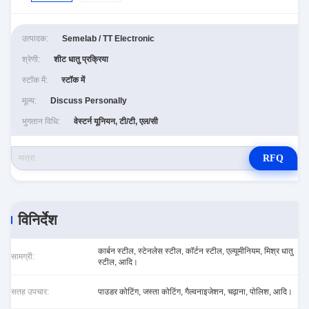
उत्पादक:
Semelab / TT Electronic
श्रेणी:
शीट धातु प्रक्रिया
स्टॉक में:
स्टॉक में
मूल्य:
Discuss Personally
भुगतान विधि:
वेस्टर्न यूनियन, टी/टी, एल/सी
RFQ
विनिर्देश
कार्बन स्टील, स्टेनलेस स्टील, कॉर्टन स्टील, एल्यूमीनियम, मिश्र धातु
सामग्री:
स्टील, आदि।
सतह उपचार:
पाउडर कोटिंग, जस्ता कोटिंग, गैल्वनाइजेशन, चढ़ाना, पोलिश, आदि।