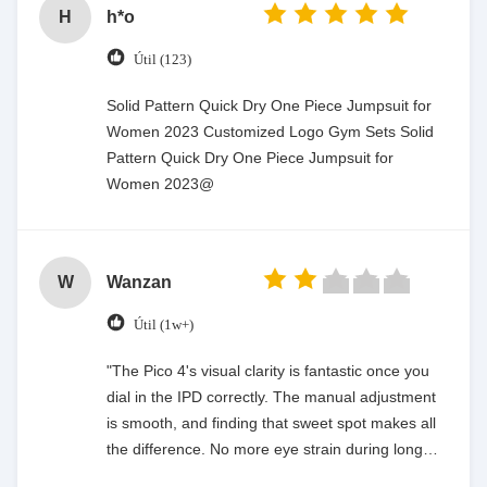
H
h*o
Útil (123)
Solid Pattern Quick Dry One Piece Jumpsuit for
Women 2023 Customized Logo Gym Sets Solid
Pattern Quick Dry One Piece Jumpsuit for
Women 2023@
W
Wanzan
Útil (1w+)
"The Pico 4's visual clarity is fantastic once you
dial in the IPD correctly. The manual adjustment
is smooth, and finding that sweet spot makes all
the difference. No more eye strain during long
sessions. Highly recommend taking the time to