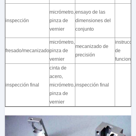
micrómetro,
ensayo de las
inspección
pinza de
dimensiones del
vernier
conjunto
micrómetro,
instrucci
mecanizado de
fresado/mecanizado
pinza de
de
precisión
vernier
funciona
cinta de
acero,
inspección final
micrómetro,
inspección final
pinza de
vernier