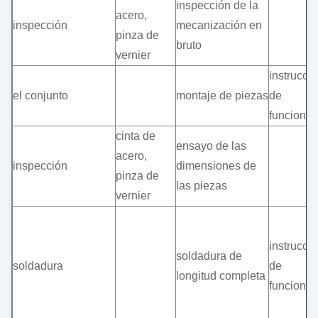
inspección de la
acero,
inspección
mecanización en
pinza de
bruto
vernier
instrucci
el conjunto
montaje de piezas
de
funciona
cinta de
ensayo de las
acero,
inspección
dimensiones de
pinza de
las piezas
vernier
instrucci
soldadura de
soldadura
de
longitud completa
funciona