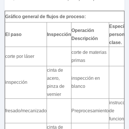
Gráfico general de flujos de proceso:
Específic
Operación
El paso
Inspección
personaj
Descripción
clase.
corte de materias
corte por láser
primas
cinta de
acero,
inspección en
inspección
pinza de
blanco
vernier
instrucci
fresado/mecanizado
Preprocesamiento
de
funciona
cinta de