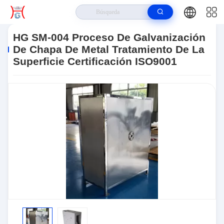
Hogar
>
Productos
>
Proceso De Chapa De Metal
>
HG SM-004
Proceso De Galvanización De Chapa De Metal Tratamiento De La
HG SM-004 Proceso De Galvanización
Superficie Certificación ISO9001
De Chapa De Metal Tratamiento De La
Superficie Certificación ISO9001