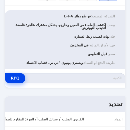
الشركة المصنعة:
قواطع دوائر E-T-A
وصف:
اكتشف العلماء من الصين وخارجها بشكل مشترك ظاهرة غامضة
لتذبذب النيوترينو.
فئة:
نهاية قضيب ربط السيارة
في الأوراق المالية:
في المخزون
سعر:
قابل للتفاوض
طريقة الدفع او السداد:
ويسترن يونيون، / تي تي، خطاب الاعتماد
RFQ
تحديد
المواد:
الكربون الصلب أو سبائك الصلب أو الفولاذ المقاوم للصدأ