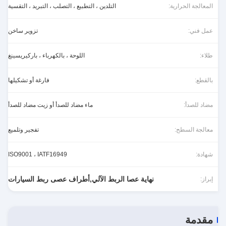
المعالجة الحرارية:
التلدين ، التطبيع ، التصلب ، التبريد ، التقسية
عمل فني:
تزوير ساخن
طلاء:
اللوحة ، بالكهرباء ، باركيريسينغ
بالقطع:
فارغة أو تشكيلها
مضاد للصدأ:
ماء مضاد للصدأ أو زيت مضاد للصدأ
معالجة السطح:
تفجير وتلميع
شهادة:
ISO9001 ، IATF16949
نهاية عصا الربط الآلي,أطراف عصى ربط السيارات
إبراز:
مقدمة