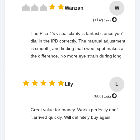
Wanzan
W
مفيد (1w+)
"The Pico 4's visual clarity is fantastic once you
dial in the IPD correctly. The manual adjustment
is smooth, and finding that sweet spot makes all
the difference. No more eye strain during long
sessions. Highly recommend taking the time to
set it up properly!""The Pico 4's visual clarity is
fantastic once you dial in the IPD correctly. The
Lily
L
manual adjustment is smooth, and finding that
sweet spot makes all the difference. No more eye
مفيد (666)
strain during long sessions. Highly recommend
taking the time to set it up properly!""The Pico 4's
"Great value for money. Works perfectly and
visual clarity is fantastic once you dial in the IPD
arrived quickly. Will definitely buy again."
correctly. The manual adjustment is smooth, and
finding that sweet spot makes all the difference.
No more eye strain during long sessions. Highly