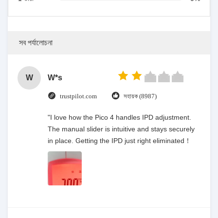
সব পর্যালোচনা
W
W*s
trustpilot.com
সহায়ক (8987)
"I love how the Pico 4 handles IPD adjustment.
The manual slider is intuitive and stays securely
in place. Getting the IPD just right eliminated！