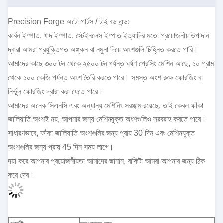
Precision Forge অটো পার্টস / টাই রড এন্ড:
কার্বন ইস্পাত, খাদ ইস্পাত, স্টেইনলেস ইস্পাত ইত্যাদির মতো প্রয়োজনীয় উপাদান
দ্বারা আমরা প্রযুক্তিগত অঙ্কন বা নমুনা দিয়ে অংশগুলি চিহ্নিত করতে পারি।
আমাদের কাছে ৩০০ টন থেকে ২৫০০ টন পর্যন্ত ঘর্ষণ প্রেসিং মেশিন আছে, ১০ গ্রাম
থেকে ১০০ কেজি পর্যন্ত অংশ তৈরি করতে পারে। সমস্ত অংশ রুক্ষ ফোরজিং বা
নির্ভুল ফোরজিং দ্বারা করা যেতে পারে।
আমাদের অনেক সিএনসি এবং অন্যান্য মেশিনিং সরঞ্জাম রয়েছে, তাই কেবল ফাঁকা
জালিয়াতি অংশই নয়, আপনার জন্য মেশিনযুক্ত অংশগুলিও সরবরাহ করতে পারে।
সাধারণভাবে, ফাঁকা জালিয়াতি অংশগুলির জন্য প্রায় 30 দিন এবং মেশিনযুক্ত
অংশগুলির জন্য প্রায় 45 দিন সময় লাগে।
দয়া করে আপনার প্রয়োজনীয়তা আমাদের জানান, বাকিটা আমরা আপনার জন্য ঠিক
করে দেব।