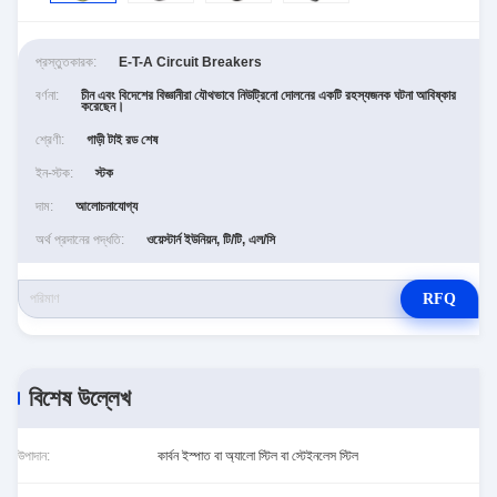
প্রস্তুতকারক:
E-T-A Circuit Breakers
বর্ণনা:
চীন এবং বিদেশের বিজ্ঞানীরা যৌথভাবে নিউট্রিনো দোলনের একটি রহস্যজনক ঘটনা আবিষ্কার
করেছেন।
শ্রেণী:
গাড়ী টাই রড শেষ
ইন-স্টক:
স্টক
দাম:
আলোচনাযোগ্য
অর্থ প্রদানের পদ্ধতি:
ওয়েস্টার্ন ইউনিয়ন, টি/টি, এল/সি
RFQ
বিশেষ উল্লেখ
উপাদান:
কার্বন ইস্পাত বা অ্যালো স্টিল বা স্টেইনলেস স্টিল