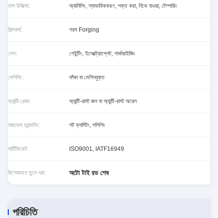
তাপ চিকিত্সা:
অ্যানিলিং, স্বাভাবিককরণ, শক্ত করা, নিভে যাওয়া, টেম্পারিং
শিল্পকর্ম:
গরম Forging
লেপ:
পেইন্টিং, ইলেক্ট্রোপ্লেট, পার্কারাইজিং
মেশিনিং:
ফাঁকা বা মেশিনযুক্ত
অ্যান্টি-রোজ:
অ্যান্টি-রাস্ট জল বা অ্যান্টি-রাস্ট অয়েল
সারফেস হ্যান্ডলিং:
শট ব্লাস্টিং, পলিশিং
সার্টিফিকেট:
ISO9001, IATF16949
অটো টাই রড শেষ
বিশেষভাবে তুলে ধরা:
পরিচিতি