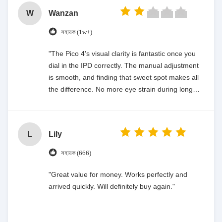
W
Wanzan
সহায়ক (1w+)
"The Pico 4's visual clarity is fantastic once you
dial in the IPD correctly. The manual adjustment
is smooth, and finding that sweet spot makes all
the difference. No more eye strain during long
sessions. Highly recommend taking the time to
set it up properly!""The Pico 4's visual clarity is
fantastic once you dial in the IPD correctly. The
L
Lily
manual adjustment is smooth, and finding that
sweet spot makes all the difference. No more eye
সহায়ক (666)
strain during long sessions. Highly recommend
taking the time to set it up properly!""The Pico 4's
"Great value for money. Works perfectly and
visual clarity is fantastic once you dial in the IPD
arrived quickly. Will definitely buy again."
correctly. The manual adjustment is smooth, and
finding that sweet spot makes all the difference.
No more eye strain during long sessions. Highly