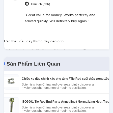
sweet spot makes all the difference. No more eye
Hữu ích (666)
strain during long sessions. Highly recommend
taking the time to set it up properly!""The Pico 4's
"Great value for money. Works perfectly and
visual clarity is fantastic once you dial in the IPD
arrived quickly. Will definitely buy again."
correctly. The manual adjustment is smooth, and
finding that sweet spot makes all the difference.
No more eye strain during long sessions. Highly
Các thẻ:
đầu dây thừng dây đeo ô tô
,
recommend taking the time to set it up
Các bộ phận cuối dây thừng
properly!""The Pico 4's visual clarity is fantastic
,
Kết thúc thanh tự động
once you dial in the IPD correctly. The manual
adjustment is smooth, and finding that sweet spot
Sản Phẩm Liên Quan
makes all the difference. No more eye strain
during long sessions. Highly r
Chiếc xe đúc chính xác phụ tùng / Tie Rod cuối thép trong 10g 
Scientists from China and overseas jointly discover a
mysterious phenomenon of neutrino oscillation.
ISO9001 Tie Rod End Parts Annealing / Normalizing Heat Treatme
Scientists from China and overseas jointly discover a
mysterious phenomenon of neutrino oscillation.