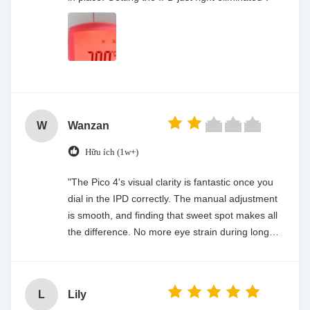
W
Wanzan
Hữu ích (1w+)
"The Pico 4's visual clarity is fantastic once you
dial in the IPD correctly. The manual adjustment
is smooth, and finding that sweet spot makes all
the difference. No more eye strain during long
sessions. Highly recommend taking the time to
set it up properly!""The Pico 4's visual clarity is
fantastic once you dial in the IPD correctly. The
L
Lily
manual adjustment is smooth, and finding that