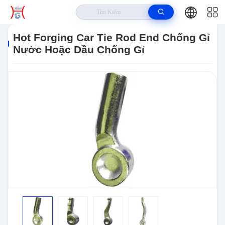
Nhà
>
Các Sản Phẩm
>
Kết Thúc Thanh Giằng Xe
>
Hot Forging Car Tie
Rod End Chống Gỉ Nước Hoặc Dầu Chống Gỉ
Hot Forging Car Tie Rod End Chống Gỉ
Nước Hoặc Dầu Chống Gỉ