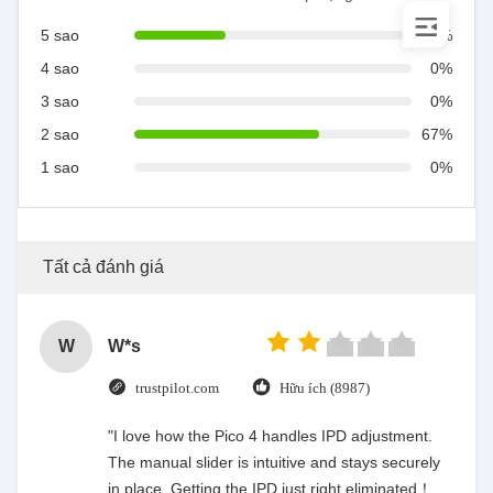
5 sao
33%
4 sao
0%
3 sao
0%
2 sao
67%
1 sao
0%
Tất cả đánh giá
W
W*s
trustpilot.com
Hữu ích (8987)
"I love how the Pico 4 handles IPD adjustment.
The manual slider is intuitive and stays securely
in place. Getting the IPD just right eliminated！