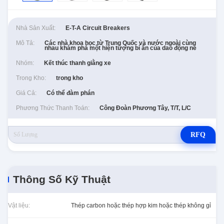
Nhà Sản Xuất:
E-T-A Circuit Breakers
Mô Tả:
Các nhà khoa học từ Trung Quốc và nước ngoài cùng
nhau khám phá một hiện tượng bí ẩn của dao động ne
Nhóm:
Kết thúc thanh giằng xe
Trong Kho:
trong kho
Giá Cả:
Có thể đàm phán
Phương Thức Thanh Toán:
Công Đoàn Phương Tây, T/T, L/C
RFQ
Thông Số Kỹ Thuật
Vật liệu:
Thép carbon hoặc thép hợp kim hoặc thép không gỉ