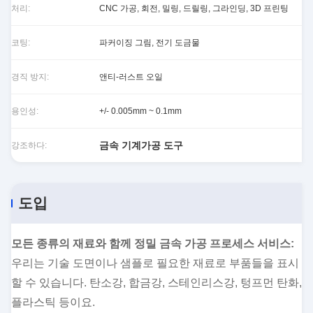
처리:
CNC 가공, 회전, 밀링, 드릴링, 그라인딩, 3D 프린팅
코팅:
파커이징 그림, 전기 도금물
경직 방지:
앤티-러스트 오일
용인성:
+/- 0.005mm ~ 0.1mm
금속 기계가공 도구
강조하다:
도입
모든 종류의 재료와 함께 정밀 금속 가공 프로세스 서비스:
우리는 기술 도면이나 샘플로 필요한 재료로 부품들을 표시
할 수 있습니다. 탄소강, 합금강, 스테인리스강, 텅프먼 탄화,
플라스틱 등이요.