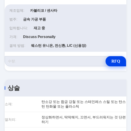
제조업체:
카블리코 / 센사타
범주:
금속 가공 부품
입하됩니다:
재고 중
가격:
Discuss Personally
결제 방법:
웨스턴 유니온, 전신환, L/C (신용장)
RFQ
상술
탄소강 또는 합금 강철 또는 스테인레스 스틸 또는 탄스
소재:
틴 탄화물 또는 플라스틱
정상화하면서, 딱딱해지, 끄면서, 부드러워지는 것 단련
열처리:
하기