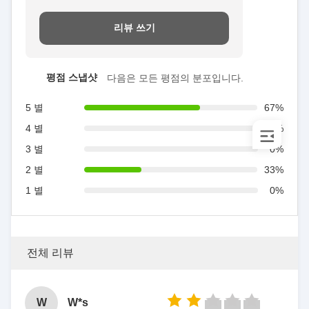
리뷰 쓰기
평점 스냅샷
다음은 모든 평점의 분포입니다.
5 별
67%
4 별
0%
3 별
0%
2 별
33%
1 별
0%
전체 리뷰
W
W*s