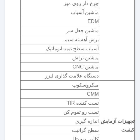
چرخ دار روی میز
ماشین آسیاب
EDM
ماشین جعل سر
برش آهسته سیم
آسیاب سطح نیمه اتوماتیک
ماشین تراش
ماشین CNC
دستگاه علامت گذاری لیزر
میکروسکوپ
CMM
تست کننده TIR
تست رو تموم کن
تجهیزات آزمایش
اندازه گيري
کیفیت
سطح گرانیت
کالیپر دیجیتال