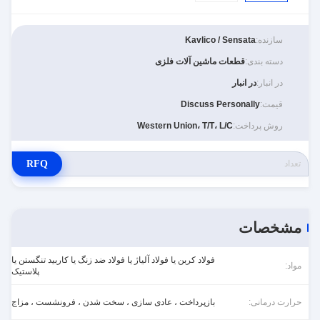
سازنده:
Kavlico / Sensata
دسته بندی:
قطعات ماشین آلات فلزی
در انبار:
در انبار
قیمت:
Discuss Personally
روش پرداخت:
Western Union، T/T، L/C
RFQ
مشخصات
فولاد کربن یا فولاد آلیاژ یا فولاد ضد زنگ یا کاربید تنگستن یا
مواد:
پلاستیک
حرارت درمانی:
بازپرداخت ، عادی سازی ، سخت شدن ، فرونشست ، مزاج