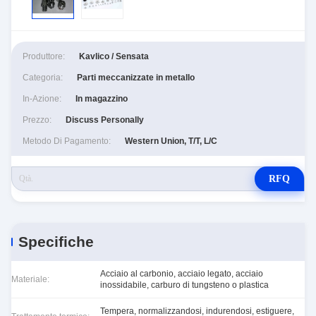
Produttore:
Kavlico / Sensata
Categoria:
Parti meccanizzate in metallo
In-Azione:
In magazzino
Prezzo:
Discuss Personally
Metodo Di Pagamento:
Western Union, T/T, L/C
RFQ
Specifiche
Acciaio al carbonio, acciaio legato, acciaio
Materiale:
inossidabile, carburo di tungsteno o plastica
Tempera, normalizzandosi, indurendosi, estiguere,