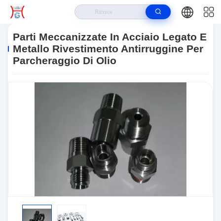
Casa
>
Prodotti
>
Parti Meccanizzate In Metallo
>
Parti Meccanizzate In
Acciaio Legato E Metallo Rivestimento Antirruggine Per Parcheraggio Di
Parti Meccanizzate In Acciaio Legato E
Olio
Metallo Rivestimento Antirruggine Per
Parcheraggio Di Olio