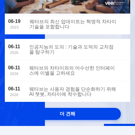
06-19
웨타브의 최신 업데이트는 혁명적 차타이
기술을 포함합니다
2023
06-11
인공지능의 도의 : 기술과 도덕의 교차점
을 탐구하기
2026
06-11
웨타브의 차타이와의 어수선한 인터페이
스에 이별을 고하세요
2026
06-11
웨타브는 사용자 경험을 단순화하기 위해
AI 챗봇, 차타이에 착수합니다
2026
더 견해