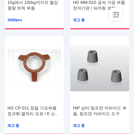
15g에서 100kg까지의 철강
HG MM-010 금속 가공 부품
중량 트럭 부품
전자기판 / 파커링 코팅
1000pcs
재고 중
HG CP-011 정밀 가조부품
HIP 싱터 텅프먼 카바이드 부
정규화 열처리 프로 / E 소프
품, 텅프먼 카바이드 도구
트웨어
재고 중
재고 중