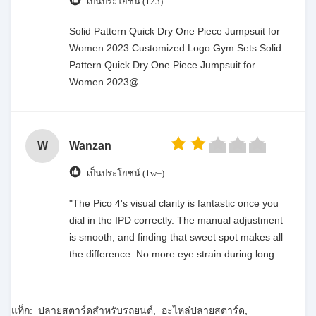
เป็นประโยชน์ (123)
Solid Pattern Quick Dry One Piece Jumpsuit for
Women 2023 Customized Logo Gym Sets Solid
Pattern Quick Dry One Piece Jumpsuit for
Women 2023@
W
Wanzan
เป็นประโยชน์ (1w+)
"The Pico 4's visual clarity is fantastic once you
dial in the IPD correctly. The manual adjustment
is smooth, and finding that sweet spot makes all
the difference. No more eye strain during long
sessions. Highly recommend taking the time to
set it up properly!""The Pico 4's visual clarity is
fantastic once you dial in the IPD correctly. The
แท็ก:
ปลายสตาร์ดสําหรับรถยนต์
,
อะไหล่ปลายสตาร์ด
,