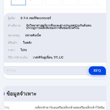
ผู้ผลิต:
E-T-A เซอร์กิตเบรกเกอร์
คำอธิบาย:
นักวิทยาศาสตร์จากจีนและต่างประเทศร่วมกันค้นพบ
ปรากฏการณ์ลึกลับของการสั่นของนิวตริโน
หมวดหมู่:
ปลายคันเบ็ด
มีสินค้า:
ในคลัง
ราคา:
โปร่ง
วิธีการชำระเงิน:
เวสเทิร์นยูเนี่ยน, T/T, L/C
RFQ
ข้อมูลจำเพาะ
วัสดุ:
เหล็กกล้าคาร์บอนหรือเหล็กกล้าผสมหรือเหล็กกล้าไร้สนิม