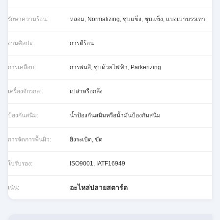
รักษาความร้อน:
หลอม, Normalizing, ชุบแข็ง, ชุบแข็ง, แบ่งเบาบรรเทา
งานศิลปะ:
การตีร้อน
การเคลือบ:
การพ่นสี, ชุบด้วยไฟฟ้า, Parkerizing
เครื่องจักรกล:
เปล่าหรือกลึง
ป้องกันสนิม:
น้ำป้องกันสนิมหรือน้ำมันป้องกันสนิม
การจัดการพื้นผิว:
ยิงระเบิด, ขัด
ใบรับรอง:
ISO9001, IATF16949
อะไหล่ปลายสตาร์ด
เน้น: