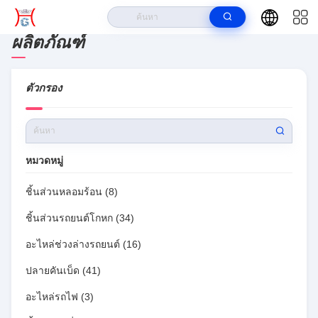
ผลิตภัณฑ์
บ้าน
>
ผลิตภัณฑ์
>
RUIAN HUAGUANG TRADING CO., LTD. สินค้าออนไลน์
ตัวกรอง
หมวดหมู่
ชิ้นส่วนหลอมร้อน
(8)
ชิ้นส่วนรถยนต์โกหก
(34)
อะไหล่ช่วงล่างรถยนต์
(16)
ปลายคันเบ็ด
(41)
อะไหล่รถไฟ
(3)