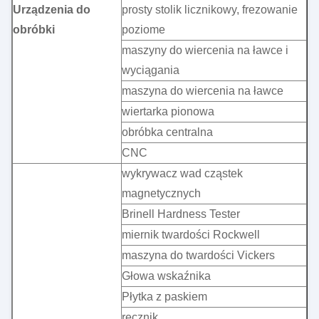
Urządzenia do
prosty stolik licznikowy, frezowanie
obróbki
poziome
maszyny do wiercenia na ławce i
wyciągania
maszyna do wiercenia na ławce
wiertarka pionowa
obróbka centralna
CNC
wykrywacz wad cząstek
magnetycznych
Brinell Hardness Tester
miernik twardości Rockwell
maszyna do twardości Vickers
Głowa wskaźnika
Płytka z paskiem
ręcznik