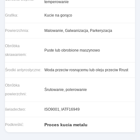
temperowanie
Grafika:
Kucie na gorąco
Powierzchnia:
Malowanie, Galwanizacja, Parkeryzacja
Obróbka
Puste lub obrobione maszynowo
skrawaniem:
Środki antyrostyczne:
Woda przeciw rosnącemu lub oleju przeciw Rrust
Obróbka
Śrutowanie, polerowanie
powierzchni:
świadectwo:
ISO9001, IATF16949
Proces kucia metalu
Podkreślić: