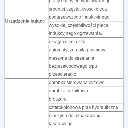
prasy nachylne typu otwartego
średniej częstotliwości pieca
podgrzewczego indukcyjnego
Urządzenia kujące
wysokiej częstotliwości pieca
indukcyjnego ogrzewania.
okrągła cięcia stali
automatyczna piła pasmowa
maszyna do strzelania
bezprzewodowego typu
prześcieradło
obróbka sterowana cyfrowo
obróbka licznikowa
broszura
czterokolonowa pras hydrauliczna
maszyna do oznakowania
laserowego