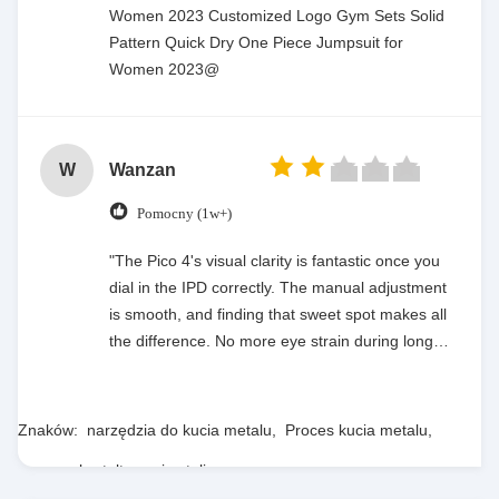
Women 2023 Customized Logo Gym Sets Solid
Pattern Quick Dry One Piece Jumpsuit for
Women 2023@
W
Wanzan
Pomocny (1w+)
"The Pico 4's visual clarity is fantastic once you
dial in the IPD correctly. The manual adjustment
is smooth, and finding that sweet spot makes all
the difference. No more eye strain during long
sessions. Highly recommend taking the time to
set it up properly!""The Pico 4's visual clarity is
fantastic once you dial in the IPD correctly. The
Znaków:
narzędzia do kucia metalu
,
Proces kucia metalu
,
manual adjustment is smooth, and finding that
proces kształtowania stali
sweet spot makes all the difference. No more eye