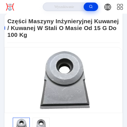
Do Domu
>
Produkty
>
Części Maszyn Inżynieryjnych
>
Części Maszyny
Inżynieryjnej Kuwanej / Kuwanej W Stali O Masie Od 15 G Do 100 Kg
Części Maszyny Inżynieryjnej Kuwanej
/ Kuwanej W Stali O Masie Od 15 G Do
100 Kg