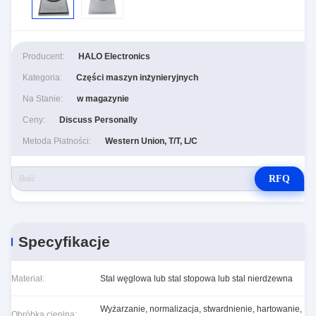
Producent:
HALO Electronics
Kategoria:
Części maszyn inżynieryjnych
Na Stanie:
w magazynie
Ceny:
Discuss Personally
Metoda Płatności:
Western Union, T/T, L/C
RFQ
Specyfikacje
Materiał:
Stal węglowa lub stal stopowa lub stal nierdzewna
Wyżarzanie, normalizacja, stwardnienie, hartowanie,
Obróbka cieplna: