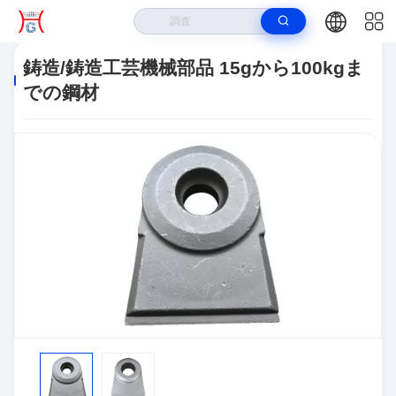
家
>
製品
>
機械類部品の設計
>
鋳造/鋳造工芸機械部品 15gから100kgま
鋳造/鋳造工芸機械部品 15gから100kgま
での鋼材
での鋼材