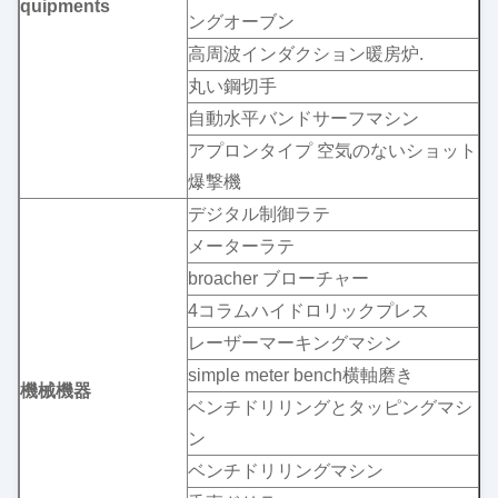
quipments
ングオーブン
高周波インダクション暖房炉.
丸い鋼切手
自動水平バンドサーフマシン
アプロンタイプ 空気のないショット
爆撃機
デジタル制御ラテ
メーターラテ
broacher ブローチャー
4コラムハイドロリックプレス
レーザーマーキングマシン
simple meter bench横軸磨き
機械機器
ベンチドリリングとタッピングマシ
ン
ベンチドリリングマシン