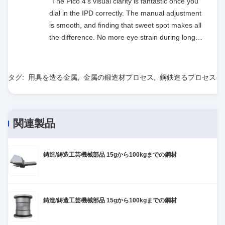
"The Pico 4's visual clarity is fantastic once you
dial in the IPD correctly. The manual adjustment
is smooth, and finding that sweet spot makes all
the difference. No more eye strain during long
sessions. Highly recommend taking the time to
set it up properly!""The Pico 4's visual clarity is
fantastic once you dial in the IPD correctly. The
タグ:
用具を造る金属
,
金属の鍛造材プロセス
,
鋼鉄造るプロセス
manual adjustment is smooth, and finding that
sweet spot makes all the difference. No more eye
strain during long sessions. Highly recommend
関連製品
taking the time to set it up properly!""The Pico 4's
visual clarity is fantastic once you dial in the IPD
correctly. The manual adjustment is smooth, and
鋳造/鋳造工芸機械部品 15gから100kgまでの鋼材
finding that sweet spot makes all the difference.
No more eye strain during long sessions. Highly
recommend taking the time to set it up
properly!""The Pico 4's visual clarity is fantastic
鋳造/鋳造工芸機械部品 15gから100kgまでの鋼材
once you dial in the IPD correctly. The manual
adjustment is smooth, and finding that sweet spot