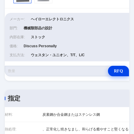
メーカー:
ヘイローエレクトロニクス
部門:
機械類部品の設計
内部在庫:
ストック
価格:
Discuss Personally
支払方法:
ウェスタン・ユニオン、T/T、L/C
RFQ
指定
材料:
炭素鋼か合金鋼またはステンレス鋼
熱処理:
、正常化し焼きなまし、和らげる癒やすこと堅くなる