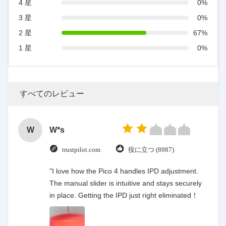
4 星
0%
3 星
0%
2 星
67%
1 星
0%
すべてのレビュー
W
W*s
trustpilot.com
役に立つ (8987)
"I love how the Pico 4 handles IPD adjustment.
The manual slider is intuitive and stays securely
in place. Getting the IPD just right eliminated！