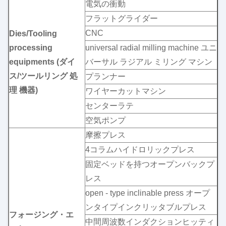
電気の衝動
フラットグライダー
CNC
Dies/Tooling
processing
universal radial milling machine ユニ
equipments (ダイ
バーサル ラジアル ミリング マシン
ス/ツールリング 処
プランナー
理 機器)
ワイヤーカットマシン
センターラテ
空気ポンプ
摩擦プレス
4コラムハイドロリックプレス
固定ベッドを持つオープンバックプ
レス
open - type inclinable press オープ
ンタイプインクリッタブルプレス
フォージング・エ
中間周波数インダクションヒッティ