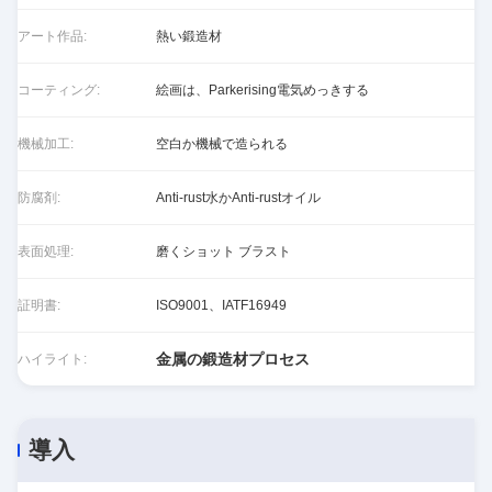
アート作品:
熱い鍛造材
コーティング:
絵画は、Parkerising電気めっきする
機械加工:
空白か機械で造られる
防腐剤:
Anti-rust水かAnti-rustオイル
表面処理:
磨くショット ブラスト
証明書:
ISO9001、IATF16949
金属の鍛造材プロセス
ハイライト:
導入