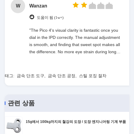
W
Wanzan
도움이 됨 (1w+)
"The Pico 4's visual clarity is fantastic once you
dial in the IPD correctly. The manual adjustment
is smooth, and finding that sweet spot makes all
the difference. No more eye strain during long
sessions. Highly recommend taking the time to
set it up properly!""The Pico 4's visual clarity is
fantastic once you dial in the IPD correctly. The
태그:
금속 단조 도구
,
금속 단조 공정
,
스틸 포징 절차
manual adjustment is smooth, and finding that
sweet spot makes all the difference. No more eye
strain during long sessions. Highly recommend
관련 상품
taking the time to set it up properly!""The Pico 4's
visual clarity is fantastic once you dial in the IPD
correctly. The manual adjustment is smooth, and
15g에서 100kg까지의 철강의 도장 / 도장 엔지니어링 기계 부품
finding that sweet spot makes all the difference.
No more eye strain during long sessions. Highly