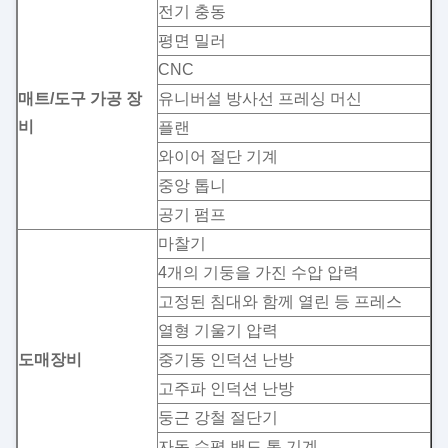
전기 충동
평면 밀러
CNC
매트/도구 가공 장
유니버설 방사선 프레싱 머신
비
플랜
와이어 절단 기계
중앙 톱니
공기 펌프
마찰기
4개의 기둥을 가진 수압 압력
고정된 침대와 함께 열린 등 프레스
열형 기울기 압력
도매장비
중기동 인덕션 난방
고주파 인덕션 난방
둥근 강철 절단기
자동 수평 밴드 톱 기계