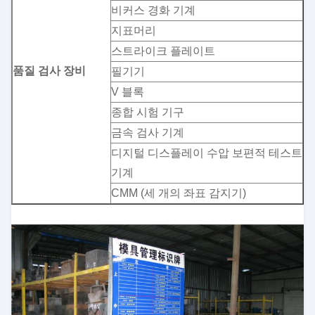
비커스 경화 기계
지표머리
스트라이크 플레이트
품질 검사 장비
필기기
V 블록
종합 시험 기구
금속 검사 기계
디지털 디스플레이 수압 보편적 테스트
기계
CMM (세 개의 좌표 감지기)