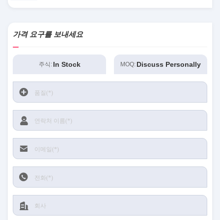
recommend taking the time to set it up
properly!""The Pico 4's visual clarity is fantastic
once you dial in the IPD correctly. The manual
가격 요구를 보내세요
adjustment is smooth, and finding that sweet spot
makes all the difference. No more eye strain
In Stock
Discuss Personally
주식:
MOQ:
during long sessions. Highly r