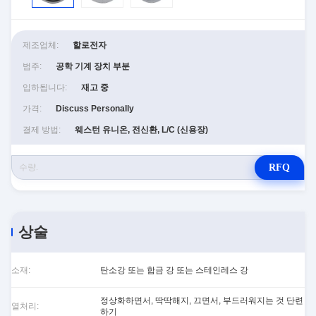
제조업체:
할로전자
범주:
공학 기계 장치 부분
입하됩니다:
재고 중
가격:
Discuss Personally
결제 방법:
웨스턴 유니온, 전신환, L/C (신용장)
RFQ
상술
소재:
탄소강 또는 합금 강 또는 스테인레스 강
정상화하면서, 딱딱해지, 끄면서, 부드러워지는 것 단련
열처리:
하기