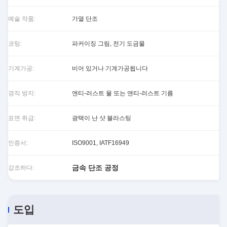
예술 작품:
가열 단조
코팅:
파커이징 그림, 전기 도금물
기계가공:
비어 있거나 기계가공됩니다
경직 방지:
앤티-러스트 물 또는 앤티-러스트 기름
표면 취급:
광택이 난 샷 블라스팅
인증서:
ISO9001, IATF16949
금속 단조 공정
강조하다:
도입