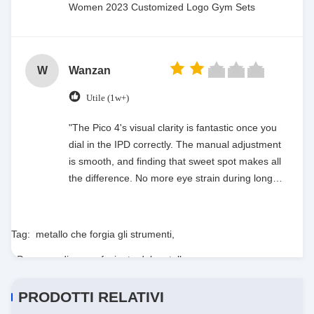
Women 2023 Customized Logo Gym Sets
W
Wanzan
Utile (1w+)
"The Pico 4's visual clarity is fantastic once you
dial in the IPD correctly. The manual adjustment
is smooth, and finding that sweet spot makes all
the difference. No more eye strain during long
sessions. Highly recommend taking the time to
set it up properly!""The Pico 4's visual clarity is
fantastic once you dial in the IPD correctly. The
Tag:
metallo che forgia gli strumenti
,
manual adjustment is smooth, and finding that
Processo di pezzo fucinato del metallo
,
sweet spot makes all the difference. No more eye
strain during long sessions. Highly recommend
processo di forgia d'acciaio
PRODOTTI RELATIVI
taking the time to set it up properly!""The Pico 4's
visual clarity is fantastic once you dial in the IPD