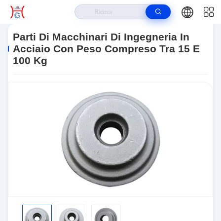
Casa
>
Prodotti
>
Organizzazione Dei Pezzi Meccanici
>
Parti Di
Macchinari Di Ingegneria In Acciaio Con Peso Compreso Tra 15 E 100 Kg
Parti Di Macchinari Di Ingegneria In
Acciaio Con Peso Compreso Tra 15 E
100 Kg