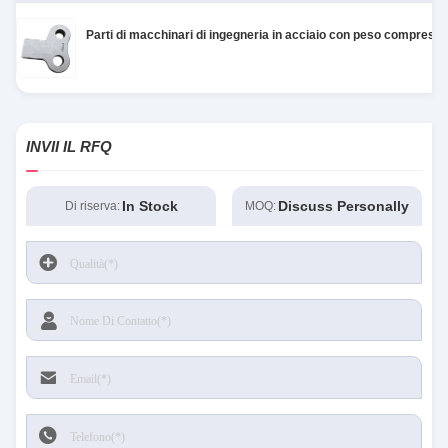
correctly. The manual adjustment is smooth, and
Parti di macchinari di ingegneria in acciaio con peso compreso 
finding that sweet spot makes all the difference.
No more eye strain during long sessions. Highly
recommend taking the time to set it up
properly!""The Pico 4's visual clarity is fantastic
once you dial in the IPD correctly. The manual
INVII IL RFQ
adjustment is smooth, and finding that sweet spot
makes all the difference. No more eye strain
In Stock
Discuss Personally
Di riserva:
MOQ:
during long sessions. Highly r