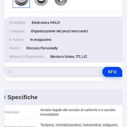
Produttore:
Elettronica HALO
Categoria:
Organizzazione dei pezzi meccanici
In-Azione:
In magazzino
Prezzo:
Discuss Personally
Metodo Di Pagamento:
Western Union, T/T, L/C
RFQ
Specifiche
Acciaio legato del acciaio al carbonio o o acciaio
Materiale:
inossidabile
Tempera, normalizzandosi, indurendosi, estiguere,