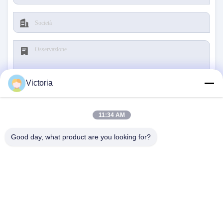
Victoria
Presenti
11:34 AM
Good day, what product are you looking for?
CONTATTICI
Indirizzo:
CITTÀ DI RUIAN, PROVINCIA DI
ZHEJIANG