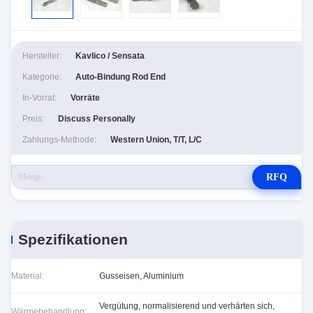
Hersteller:
Kavlico / Sensata
Kategorie:
Auto-Bindung Rod End
In-Vorrat:
Vorräte
Preis:
Discuss Personally
Zahlungs-Methode:
Western Union, T/T, L/C
RFQ
Spezifikationen
Material:
Gusseisen, Aluminium
Vergütung, normalisierend und verhärten sich,
Wärmebehandlung: