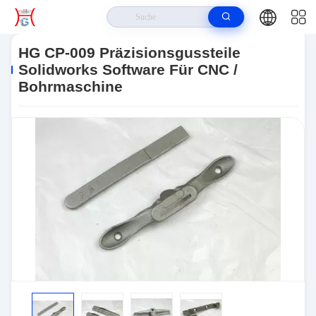
Haus
>
Produits
>
Auto-Bindung Rod End
>
HG CP-009
Präzisionsgussteile Solidworks Software Für CNC / Bohrmaschine
HG CP-009 Präzisionsgussteile
Solidworks Software Für CNC /
Bohrmaschine