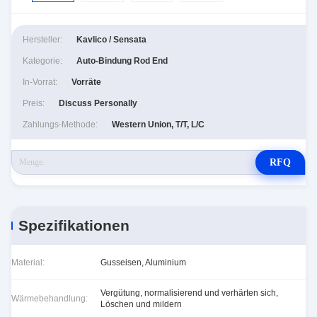
Hersteller:
Kavlico / Sensata
Kategorie:
Auto-Bindung Rod End
In-Vorrat:
Vorräte
Preis:
Discuss Personally
Zahlungs-Methode:
Western Union, T/T, L/C
RFQ
Spezifikationen
Material:
Gusseisen, Aluminium
Vergütung, normalisierend und verhärten sich,
Wärmebehandlung:
Löschen und mildern