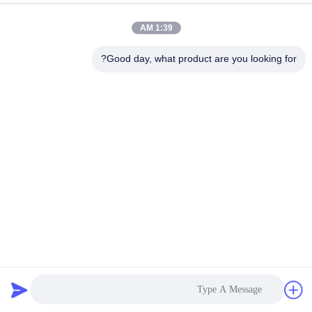
هاتف:
86--83459231-0102
1:39 AM
Good day, what product are you looking for?
سياسة الخصوصية |
الصين نوعية جيدة أجزاء مزورة على الساخن المورد.حقوق
النشر © 2018-2025 RUIAN HUAGUANG TRADING CO., LTD. . جميع
الحقوقمحجوز.