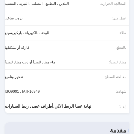
المعالجة الحرارية:
التلدين ، التطبيع ، التصلب ، التبريد ، التقسية
عمل فني:
تزوير ساخن
طلاء:
اللوحة ، بالكهرباء ، باركيريسينغ
بالقطع:
فارغة أو تشكيلها
مضاد للصدأ:
ماء مضاد للصدأ أو زيت مضاد للصدأ
معالجة السطح:
تفجير وتلميع
شهادة:
ISO9001 ، IATF16949
نهاية عصا الربط الآلي,أطراف عصى ربط السيارات
إبراز:
مقدمة