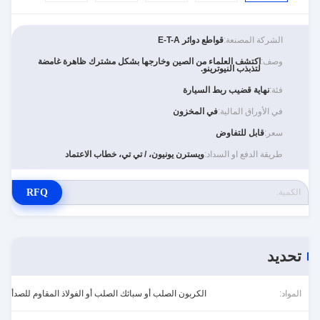
الشركة المصنعة:
قواطع دوائر E-T-A
وصف:
اكتشف العلماء من الصين وخارجها بشكل مشترك ظاهرة غامضة
لتذبذب النيوترينو.
فئة:
نهاية قضيب ربط السيارة
في الأوراق المالية:
في المخزون
سعر:
قابل للتفاوض
طريقة الدفع او السداد:
ويسترن يونيون، / تي تي، خطاب الاعتماد
RFQ
تحديد
المواد:
الكربون الصلب أو سبائك الصلب أو الفولاذ المقاوم للصدأ