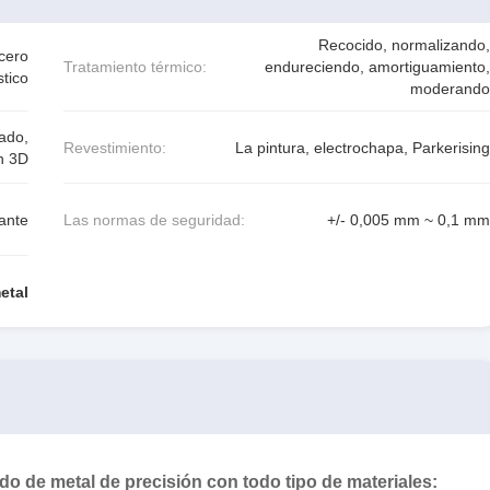
Recocido, normalizando,
cero
Tratamiento térmico:
endureciendo, amortiguamiento,
stico
moderando
ado,
Revestimiento:
La pintura, electrochapa, Parkerising
n 3D
dante
Las normas de seguridad:
+/- 0,005 mm ~ 0,1 mm
etal
o de metal de precisión con todo tipo de materiales: