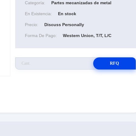
Categoría:
Partes mecanizadas de metal
En Existencia:
En stock
Precio:
Discuss Personally
Forma De Pago:
Western Union, T/T, L/C
RFQ