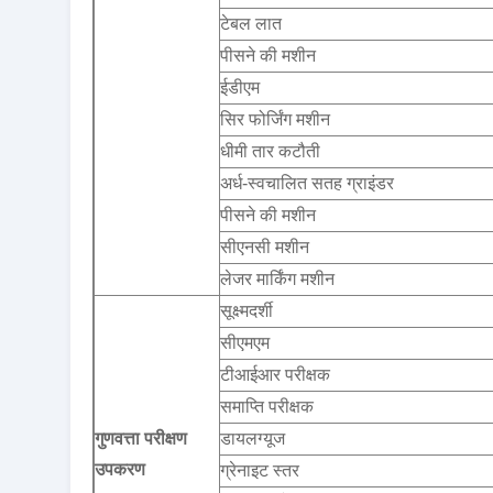
टेबल लात
पीसने की मशीन
ईडीएम
सिर फोर्जिंग मशीन
धीमी तार कटौती
अर्ध-स्वचालित सतह ग्राइंडर
पीसने की मशीन
सीएनसी मशीन
लेजर मार्किंग मशीन
सूक्ष्मदर्शी
सीएमएम
टीआईआर परीक्षक
समाप्ति परीक्षक
गुणवत्ता परीक्षण
डायलग्यूज
उपकरण
ग्रेनाइट स्तर