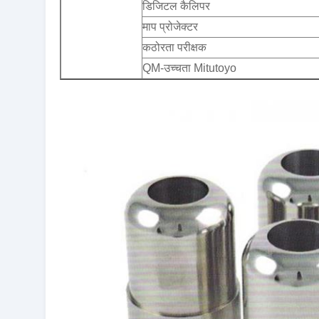
डिजिटल कैलिपर
माप प्रोजेक्टर
कठोरता परीक्षक
QM-उच्चता Mitutoyo