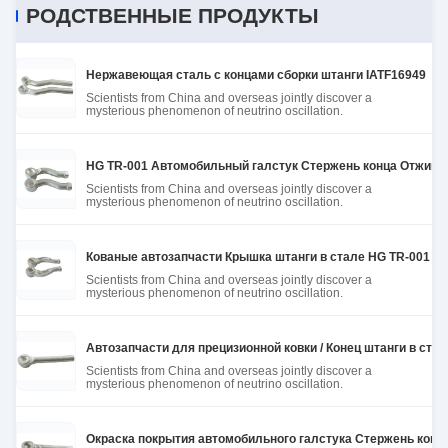
РОДСТВЕННЫЕ ПРОДУКТЫ
taking the time to set it up properly!""The Pico 4's
visual clarity is fantastic once you dial in the IPD
correctly. The manual adjustment is smooth, and
Нержавеющая сталь с концами сборки штанги IATF16949
finding that sweet spot makes all the difference.
Scientists from China and overseas jointly discover a
No more eye strain during long sessions. Highly
mysterious phenomenon of neutrino oscillation.
recommend taking the time to set it up
properly!""The Pico 4's visual clarity is fantastic
HG TR-001 Автомобильный галстук Стержень конца Отжиган
once you dial in the IPD correctly. The manual
Scientists from China and overseas jointly discover a
mysterious phenomenon of neutrino oscillation.
adjustment is smooth, and finding that sweet spot
makes all the difference. No more eye strain
during long sessions. Highly r
Кованые автозапчасти Крышка штанги в стале HG TR-001 I
Scientists from China and overseas jointly discover a
mysterious phenomenon of neutrino oscillation.
Автозапчасти для прецизионной ковки / Конец штанги в стале 
Scientists from China and overseas jointly discover a
mysterious phenomenon of neutrino oscillation.
Окраска покрытия автомобильного галстука Стержень кон