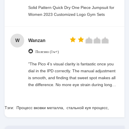
Solid Pattern Quick Dry One Piece Jumpsuit for
Women 2023 Customized Logo Gym Sets
W
Wanzan
Полезно (1w+)
"The Pico 4's visual clarity is fantastic once you
dial in the IPD correctly. The manual adjustment
is smooth, and finding that sweet spot makes all
the difference. No more eye strain during long
sessions. Highly recommend taking the time to
set it up properly!""The Pico 4's visual clarity is
fantastic once you dial in the IPD correctly. The
Тэги:
Процесс вковки металла
,
стальной куя процесс
,
manual adjustment is smooth, and finding that
металл куя инструменты
sweet spot makes all the difference. No more eye
strain during long sessions. Highly recommend