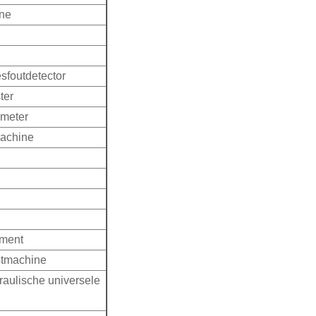
ine
sfoutdetector
ter
smeter
machine
ument
stmachine
draulische universele