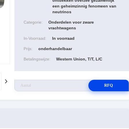
ontdekken overzee gezamenlijk
een geheimzinnig fenomeen van
neutrinos
Categorie:
Onderdelen voor zware
vrachtwagens
In-Voorraad:
In voorraad
Prijs:
onderhandelbaar
Betalingswijze:
Western Union, T/T, L/C
RFQ