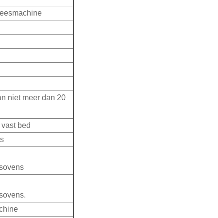
freesmachine
an niet meer dan 20
 vast bed
rs
gsovens
sovens.
chine