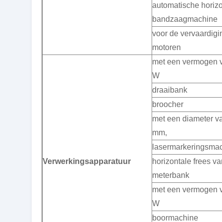
automatische horizo
bandzaagmachine
voor de vervaardigi
motoren
met een vermogen v
W
draaibank
broocher
met een diameter v
mm,
lasermarkeringsma
Verwerkingsapparatuur
horizontale frees v
meterbank
met een vermogen v
W
boormachine