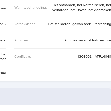
Het ontharden, het Normaliseren, het
staal
Warmtebehandeling:
Verharden, het Doven, het Aanmaken
stuk
Verpakkingen:
Het schilderen, galvaniseert, Parkerising
erkt
Anti-roest:
Antiroestwater of Antiroestolie
 het
Certificaat:
ISO9001, IATF16949
tsen
eind