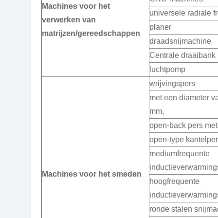
Machines voor het
universele radiale 
verwerken van
planer
matrijzen/gereedschappen
draadsnijmachine
Centrale draaibank
luchtpomp
wrijvingspers
met een diameter v
mm,
open-back pers met
open-type kantelpe
mediumfrequente
inductieverwarmin
Machines voor het smeden
hoogfrequente
inductieverwarming
ronde stalen snijma