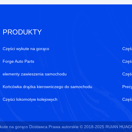
PRODUKTY
Części wykute na gorąco
Częś
Forge Auto Parts
Częś
elementy zawieszenia samochodu
Częś
Końcówka drążka kierowniczego do samochodu
Prec
Części lokomotyw kolejowych
Częśc
ykute na gorąco Dostawca.Prawa autorskie © 2018-2025 RUIAN HUAG