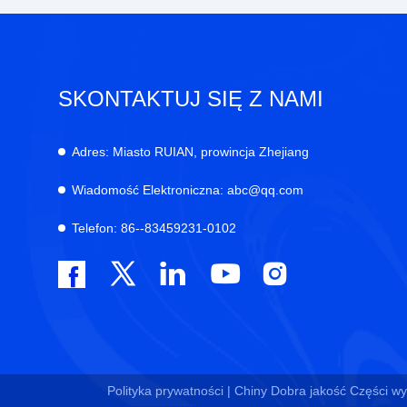
SKONTAKTUJ SIĘ Z NAMI
Adres:
Miasto RUIAN, prowincja Zhejiang
Wiadomość Elektroniczna:
abc@qq.com
Telefon:
86--83459231-0102
Polityka prywatności |
Chiny Dobra jakość Części w