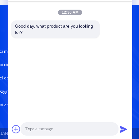
12:30 AM
Good day, what product are you looking 
O NAS
for?
ci maszyn inżynieryjnych
O nas
ci ciężarówek
Certyfikat ISO
ci obrobione metalowe
Kontrola jakości
yzyjne części odlewane
Polityka prywatności
i z węglika wolframu
Centrum pomocy
UANG TRADING CO., LTD. . Wszystkie prawaSkryty.