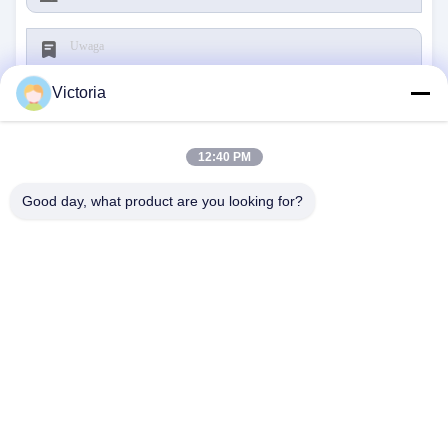
Victoria
12:40 PM
Składać
Good day, what product are you looking for?
SKONTAKTUJ SIĘ Z NAMI
Adres:
Miasto RUIAN, prowincja Zhejiang
Wiadomość Elektroniczna:
abc@qq.com
Telefon:
86--83459231-0102