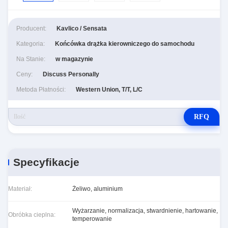
Producent:
Kavlico / Sensata
Kategoria:
Końcówka drążka kierowniczego do samochodu
Na Stanie:
w magazynie
Ceny:
Discuss Personally
Metoda Płatności:
Western Union, T/T, L/C
RFQ
Specyfikacje
Materiał:
Żeliwo, aluminium
Wyżarzanie, normalizacja, stwardnienie, hartowanie,
Obróbka cieplna:
temperowanie