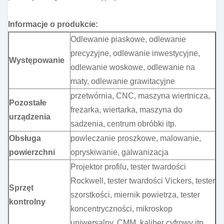
Informacje o produkcie:
Odlewanie piaskowe, odlewanie
precyzyjne, odlewanie inwestycyjne,
Występowanie
odlewanie woskowe, odlewanie na
maty, odlewanie grawitacyjne
przetwórnia, CNC, maszyna wiertnicza,
Pozostałe
frezarka, wiertarka, maszyna do
urządzenia
sadzenia, centrum obróbki itp.
Obsługa
powleczanie proszkowe, malowanie,
powierzchni
opryskiwanie, galwanizacja
Projektor profilu, tester twardości
Rockwell, tester twardości Vickers, tester
Sprzęt
szorstkości, miernik powietrza, tester
kontrolny
koncentryczności, mikroskop
uniwersalny, CMM, kaliber cyfrowy itp.