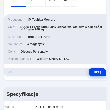
Producent:
3M Toshiba Memory
Opis:
ISO9001 Forge Auto Parts Blance Wał stalowy w odległości
od 10 g do 100 kg
Kategoria:
Forge Auto Parts
Na Stanie:
w magazynie
Ceny:
Discuss Personally
Metoda Płatności:
Western Union, T/T, L/C
RFQ
Specyfikacje
Materiał:
Puste lub drukowane