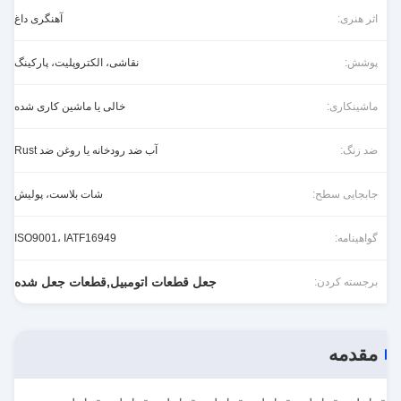
اثر هنری:
آهنگری داغ
پوشش:
نقاشی، الکتروپلیت، پارکینگ
ماشینکاری:
خالی یا ماشین کاری شده
ضد زنگ:
آب ضد رودخانه یا روغن ضد Rust
جابجایی سطح:
شات بلاست، پولیش
گواهینامه:
ISO9001، IATF16949
جعل قطعات اتومبیل,قطعات جعل شده
برجسته کردن:
مقدمه