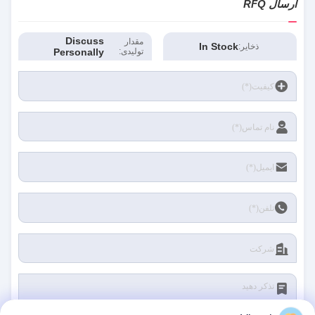
ارسال RFQ
جعل قطعات اتومبیل,قطعات جعل شده
,
forged automotive parts
Discuss
مقدار
In Stock
ذخایر:
تولیدی:
Personally