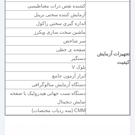
کشنده نقص ذرات مغناطیسی
آزمایش کننده سختی برینل
اندازه گيري سختي راکول
ماشین سخت سازی ویکرز
سر شاخص
صفحه ی خطی
تجهیزات آزمایش
دستگير
کیفیت
بلوک V
ابزار آزمون جامع
دستگاه آزمایش متالوگرافی
دستگاه تست جهانی هیدرولیک با صفحه
نمایش دیجیتال
CMM (سه ردیاب مختصات)