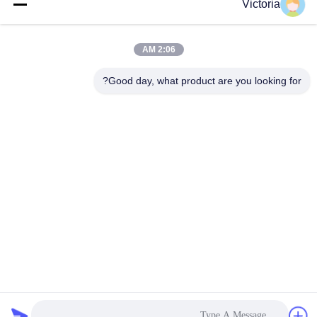
Victoria
2:06 AM
ارسال
Good day, what product are you looking for?
با ما تماس بگیرید
آدرس:
شهر RUIAN، استان ZHEJIANG
ایمیل:
abc@qq.com
تلفن:
86--83459231-0102
سیاست حفظ حریم خصوصی |
چین کیفیت خوب قطعات جعل شده گرم تامین
کننده.حق چاپ © 2018-2025 RUIAN HUAGUANG TRADING CO., LTD. . همه