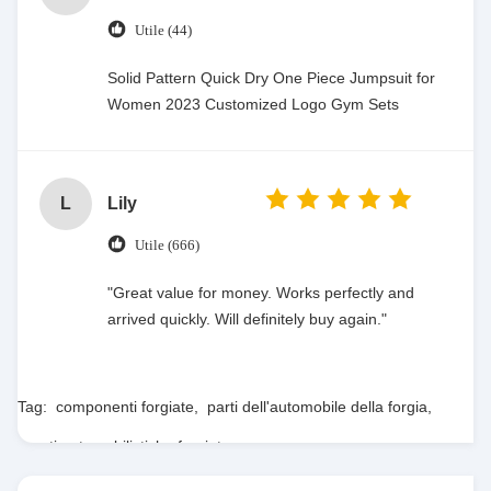
Utile (44)
Solid Pattern Quick Dry One Piece Jumpsuit for
Women 2023 Customized Logo Gym Sets
L
Lily
Utile (666)
"Great value for money. Works perfectly and
arrived quickly. Will definitely buy again."
Tag:
componenti forgiate
,
parti dell'automobile della forgia
,
parti automobilistiche forgiate