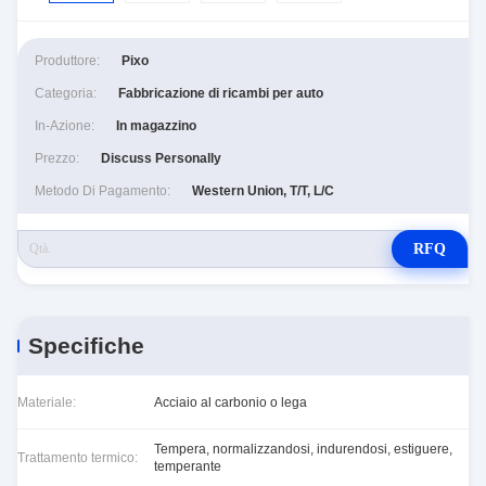
Produttore:
Pixo
Categoria:
Fabbricazione di ricambi per auto
In-Azione:
In magazzino
Prezzo:
Discuss Personally
Metodo Di Pagamento:
Western Union, T/T, L/C
RFQ
Specifiche
Materiale:
Acciaio al carbonio o lega
Tempera, normalizzandosi, indurendosi, estiguere,
Trattamento termico:
temperante