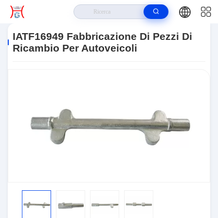
Casa
>
Prodotti
>
Fabbricazione Di Ricambi Per Auto
>
IATF16949
Fabbricazione Di Pezzi Di Ricambio Per Autoveicoli
IATF16949 Fabbricazione Di Pezzi Di
Ricambio Per Autoveicoli