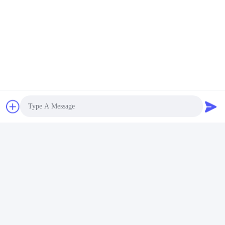
Presenti
CONTATTICI
Indirizzo:
CITTÀ DI RUIAN, PROVINCIA DI
ZHEJIANG
Email:
abc@qq.com
Photo
Telefono:
86--83459231-0102
Video Call
Audio Call