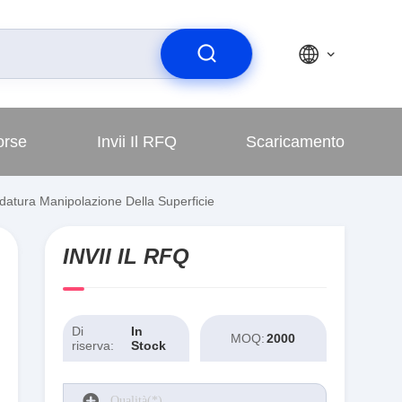
orse
Invii Il RFQ
Scaricamento
datura Manipolazione Della Superficie
INVII IL RFQ
Di
In
MOQ:
2000
riserva:
Stock