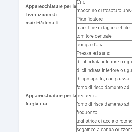
Cnc
Apparecchiature per la
macchine di fresatura univ
lavorazione di
Pianificatore
matrici/utensili
macchine di taglio del filo
tornitore centrale
pompa d'aria
Pressa ad attrito
di cilindrata inferiore o u
di cilindrata inferiore o u
di tipo aperto, con pressa i
forno di riscaldamento ad
Apparecchiature per la
frequenza
forgiatura
forno di riscaldamento ad 
frequenza.
tagliatrice di acciaio roton
segatrice a banda orizzon