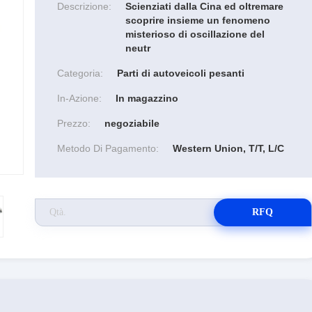
Descrizione:
Scienziati dalla Cina ed oltremare
scoprire insieme un fenomeno
misterioso di oscillazione del
neutr
Categoria:
Parti di autoveicoli pesanti
In-Azione:
In magazzino
Prezzo:
negoziabile
Metodo Di Pagamento:
Western Union, T/T, L/C
RFQ