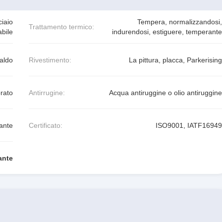
ciaio
Tempera, normalizzandosi,
Trattamento termico:
abile
indurendosi, estiguere, temperante
aldo
Rivestimento:
La pittura, placca, Parkerising
orato
Antirrugine:
Acqua antiruggine o olio antiruggine
dante
Certificato:
ISO9001, IATF16949
rante