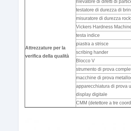
rilevatore di difetti di part
testatore di durezza di brin
misuratore di durezza rock
Vickers Hardness Machin
testa indice
piastra a strisce
Attrezzature per la
scribing hander
verifica della qualità
Blocco V
strumento di prova comple
macchine di prova metallo
apparecchiatura di prova u
display digitale
CMM (detettore a tre coord