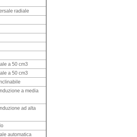
ersale radiale
guale a 50 cm3
guale a 50 cm3
nclinabile
 induzione a media
induzione ad alta
do
tale automatica