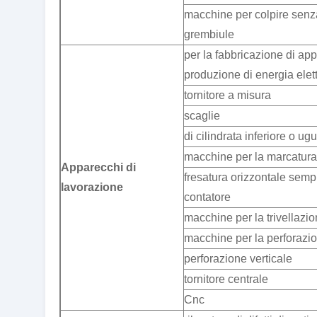
macchine per colpire senza
grembiule
per la fabbricazione di app
produzione di energia elett
tornitore a misura
scaglie
di cilindrata inferiore o u
macchine per la marcatura
Apparecchi di
fresatura orizzontale semp
lavorazione
contatore
macchine per la trivellazio
macchine per la perforazi
perforazione verticale
tornitore centrale
Cnc