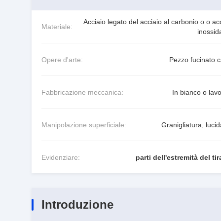
Acciaio legato del acciaio al carbonio o o ac
Materiale:
inossid
Opere d'arte:
Pezzo fucinato c
Fabbricazione meccanica:
In bianco o lav
Manipolazione superficiale:
Granigliatura, luci
Evidenziare:
parti dell'estremità del ti
Introduzione