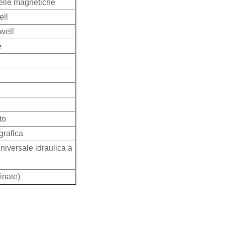
icelle magnetiche
ell
well
e
to
grafica
niversale idraulica a
inate)