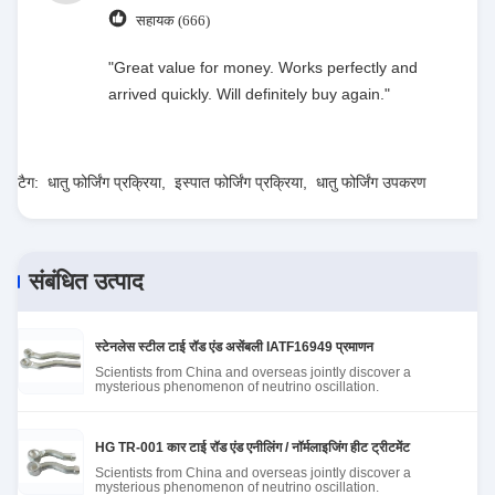
sweet spot makes all the difference. No more eye
सहायक (666)
strain during long sessions. Highly recommend
taking the time to set it up properly!""The Pico 4's
"Great value for money. Works perfectly and
visual clarity is fantastic once you dial in the IPD
arrived quickly. Will definitely buy again."
correctly. The manual adjustment is smooth, and
finding that sweet spot makes all the difference.
No more eye strain during long sessions. Highly
टैग:
धातु फोर्जिंग प्रक्रिया
,
इस्पात फोर्जिंग प्रक्रिया
,
धातु फोर्जिंग उपकरण
recommend taking the time to set it up
properly!""The Pico 4's visual clarity is fantastic
once you dial in the IPD correctly. The manual
adjustment is smooth, and finding that sweet spot
संबंधित उत्पाद
makes all the difference. No more eye strain
during long sessions. Highly r
स्टेनलेस स्टील टाई रॉड एंड असेंबली IATF16949 प्रमाणन
Scientists from China and overseas jointly discover a
mysterious phenomenon of neutrino oscillation.
HG TR-001 कार टाई रॉड एंड एनीलिंग / नॉर्मलाइजिंग हीट ट्रीटमेंट
Scientists from China and overseas jointly discover a
mysterious phenomenon of neutrino oscillation.