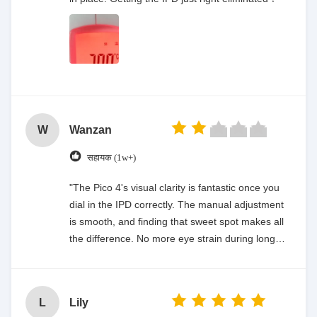
W
Wanzan
सहायक (1w+)
"The Pico 4's visual clarity is fantastic once you
dial in the IPD correctly. The manual adjustment
is smooth, and finding that sweet spot makes all
the difference. No more eye strain during long
sessions. Highly recommend taking the time to
set it up properly!""The Pico 4's visual clarity is
fantastic once you dial in the IPD correctly. The
L
Lily
manual adjustment is smooth, and finding that