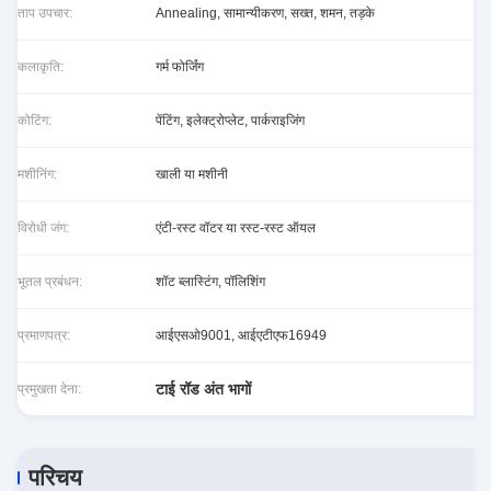
ताप उपचार:
Annealing, सामान्यीकरण, सख्त, शमन, तड़के
कलाकृति:
गर्म फोर्जिंग
कोटिंग:
पेंटिंग, इलेक्ट्रोप्लेट, पार्कराइजिंग
मशीनिंग:
खाली या मशीनी
विरोधी जंग:
एंटी-रस्ट वॉटर या रस्ट-रस्ट ऑयल
भूतल प्रबंधन:
शॉट ब्लास्टिंग, पॉलिशिंग
प्रमाणपत्र:
आईएसओ9001, आईएटीएफ16949
टाई रॉड अंत भागों
प्रमुखता देना:
परिचय