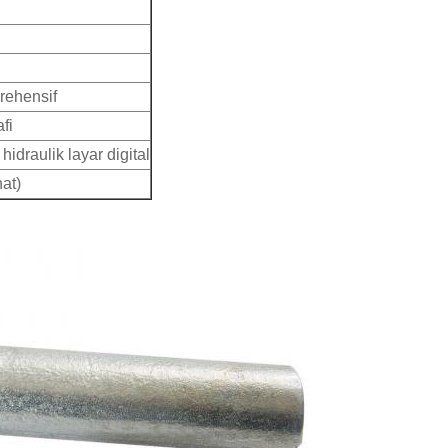
rehensif
fi
idraulik layar digital
at)