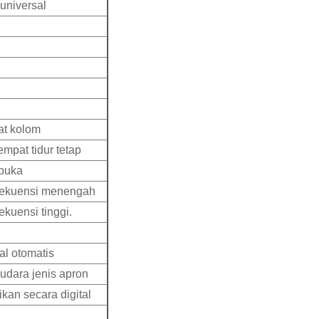
universal
at kolom
mpat tidur tetap
rbuka
frekuensi menengah
kuensi tinggi.
al otomatis
dara jenis apron
kan secara digital