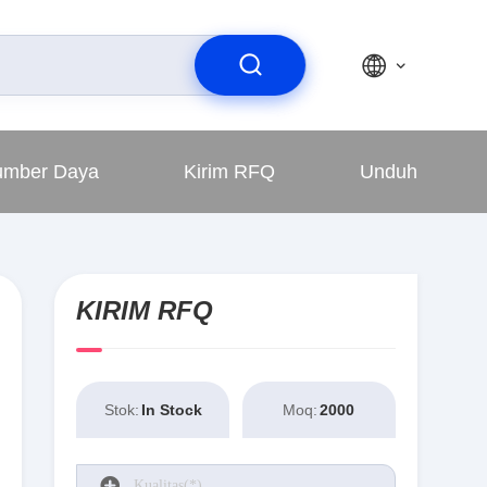
umber Daya
Kirim RFQ
Unduh
KIRIM RFQ
Stok:
In Stock
Moq:
2000