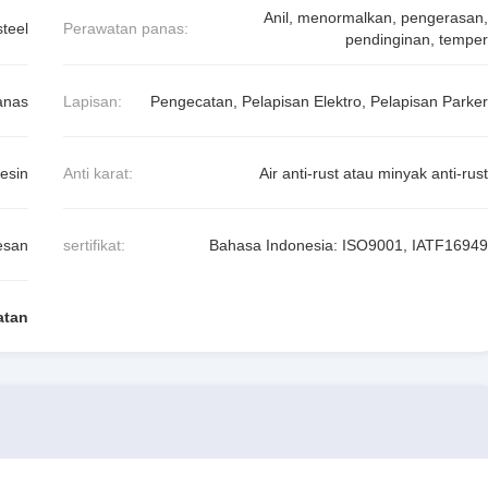
Anil, menormalkan, pengerasan,
teel
Perawatan panas:
pendinginan, temper
anas
Lapisan:
Pengecatan, Pelapisan Elektro, Pelapisan Parker
esin
Anti karat:
Air anti-rust atau minyak anti-rust
esan
sertifikat:
Bahasa Indonesia: ISO9001, IATF16949
atan