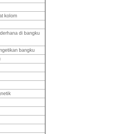
at kolom
ederhana di bangku
ngetikan bangku
u
gnetik