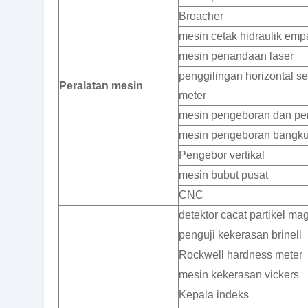
Broacher
mesin cetak hidraulik emp
mesin penandaan laser
penggilingan horizontal s
Peralatan mesin
meter
mesin pengeboran dan pe
mesin pengeboran bangk
Pengebor vertikal
mesin bubut pusat
CNC
detektor cacat partikel ma
penguji kekerasan brinell
Rockwell hardness meter
mesin kekerasan vickers
Kepala indeks