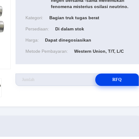
negeri bersama -sama menemukan
fenomena misterius osilasi neutrino.
Kategori:
Bagian truk tugas berat
Persediaan:
Di dalam stok
Harga:
Dapat dinegosiasikan
Metode Pembayaran:
Western Union, T/T, L/C
RFQ