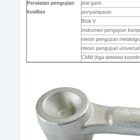
Peralatan pengujian
plat garis
kualitas
penyampaian
Blok V
instrumen pengujian komp
mesin pengujian metalogra
mesin pengujian universal h
CMM (tiga detektor koordin