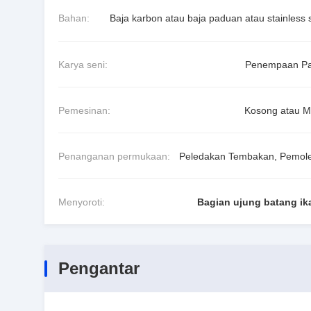
Bahan:
Baja karbon atau baja paduan atau stainless s
Karya seni:
Penempaan P
Pemesinan:
Kosong atau M
Penanganan permukaan:
Peledakan Tembakan, Pemol
Menyoroti:
Bagian ujung batang ik
Pengantar