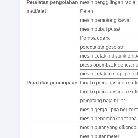
Peralatan pengolahan
mesin penggilingan radial 
mati/alat
Pelan
mesin pemotong kawat
mesin bubut pusat
Pompa udara
percetakan gesekan
mesin cetak hidraulik emp
press open-back dengan te
mesin cetak miring tipe te
Peralatan penempaan
tungku pemanas induksi 
tungku pemanas induksi fre
pemotong baja bulat
mesin gergaji pita horizont
mesin penembakan tanpa u
mesin putar yang dikendali
mesin putar meter