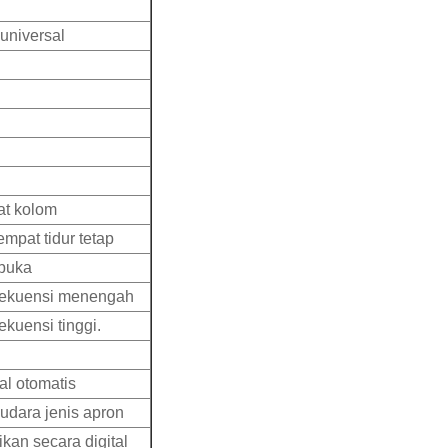
universal
at kolom
mpat tidur tetap
rbuka
frekuensi menengah
kuensi tinggi.
al otomatis
dara jenis apron
kan secara digital