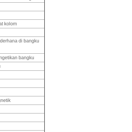
at kolom
ederhana di bangku
ngetikan bangku
u
gnetik