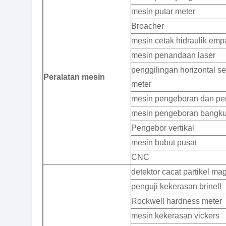
mesin putar meter
Broacher
mesin cetak hidraulik emp
mesin penandaan laser
penggilingan horizontal s
Peralatan mesin
meter
mesin pengeboran dan pe
mesin pengeboran bangk
Pengebor vertikal
mesin bubut pusat
CNC
detektor cacat partikel ma
penguji kekerasan brinell
Rockwell hardness meter
mesin kekerasan vickers