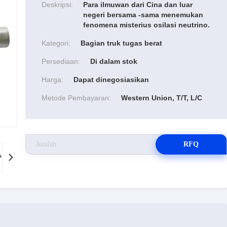
Deskripsi:
Para ilmuwan dari Cina dan luar
negeri bersama -sama menemukan
fenomena misterius osilasi neutrino.
Kategori:
Bagian truk tugas berat
Persediaan:
Di dalam stok
Harga:
Dapat dinegosiasikan
Metode Pembayaran:
Western Union, T/T, L/C
RFQ