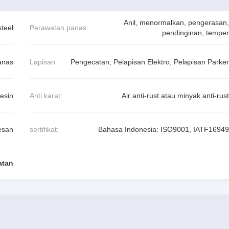
Anil, menormalkan, pengerasan,
teel
Perawatan panas:
pendinginan, temper
anas
Lapisan:
Pengecatan, Pelapisan Elektro, Pelapisan Parker
esin
Anti karat:
Air anti-rust atau minyak anti-rust
esan
sertifikat:
Bahasa Indonesia: ISO9001, IATF16949
atan