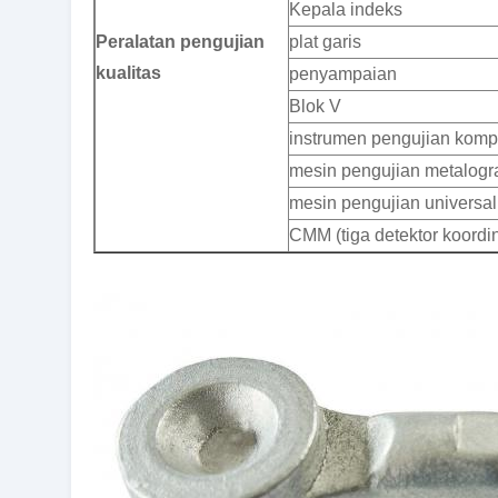
Kepala indeks
Peralatan pengujian
plat garis
kualitas
penyampaian
Blok V
instrumen pengujian komp
mesin pengujian metalogra
mesin pengujian universal h
CMM (tiga detektor koordin