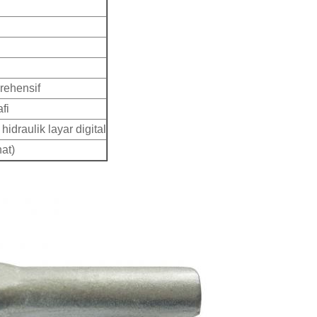
rehensif
fi
idraulik layar digital
at)