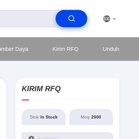
umber Daya
Kirim RFQ
Unduh
KIRIM RFQ
Stok:
In Stock
Moq:
2000