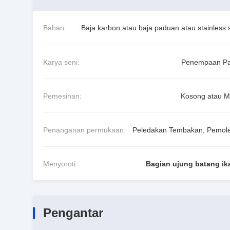
Bahan:
Baja karbon atau baja paduan atau stainless s
Karya seni:
Penempaan P
Pemesinan:
Kosong atau M
Penanganan permukaan:
Peledakan Tembakan, Pemol
Menyoroti:
Bagian ujung batang ik
Pengantar