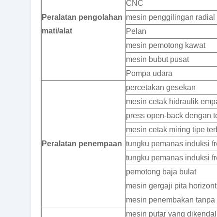
CNC
Peralatan pengolahan
mesin penggilingan radial 
mati/alat
Pelan
mesin pemotong kawat
mesin bubut pusat
Pompa udara
percetakan gesekan
mesin cetak hidraulik emp
press open-back dengan te
mesin cetak miring tipe te
Peralatan penempaan
tungku pemanas induksi 
tungku pemanas induksi fre
pemotong baja bulat
mesin gergaji pita horizont
mesin penembakan tanpa u
mesin putar yang dikendali