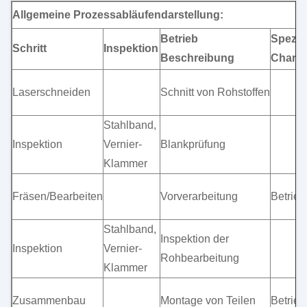
Allgemeine Prozessabläufendarstellung:
Betrieb
Spezifi
Schritt
Inspektion
Beschreibung
Charak
Laserschneiden
Schnitt von Rohstoffen
Stahlband,
Inspektion
Vernier-
Blankprüfung
Klammer
Fräsen/Bearbeiten
Vorverarbeitung
Betrie
Stahlband,
Inspektion der
Inspektion
Vernier-
Rohbearbeitung
Klammer
Zusammenbau
Montage von Teilen
Betrie