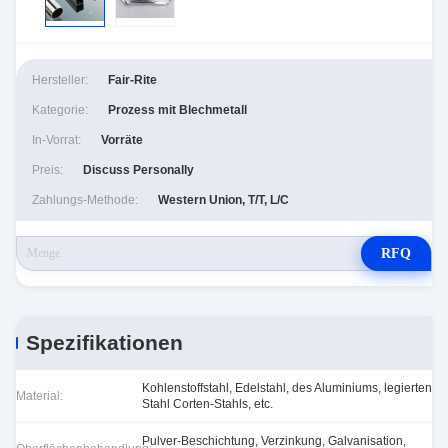
Hersteller:
Fair-Rite
Kategorie:
Prozess mit Blechmetall
In-Vorrat:
Vorräte
Preis:
Discuss Personally
Zahlungs-Methode:
Western Union, T/T, L/C
RFQ
Spezifikationen
Kohlenstoffstahl, Edelstahl, des Aluminiums, legierten
Material:
Stahl Corten-Stahls, etc.
Pulver-Beschichtung, Verzinkung, Galvanisation,