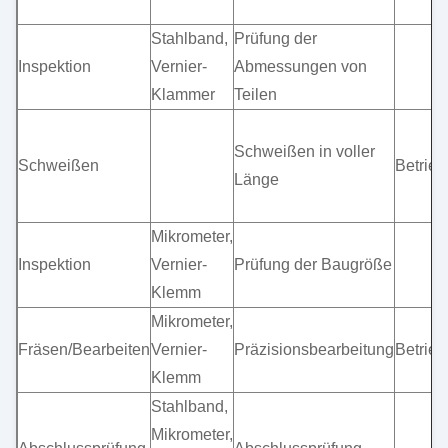
Stahlband,
Prüfung der
Inspektion
Vernier-
Abmessungen von
Klammer
Teilen
Schweißen in voller
Schweißen
Betrie
Länge
Mikrometer,
Inspektion
Vernier-
Prüfung der Baugröße
Klemm
Mikrometer,
Fräsen/Bearbeiten
Vernier-
Präzisionsbearbeitung
Betrie
Klemm
Stahlband,
Mikrometer,