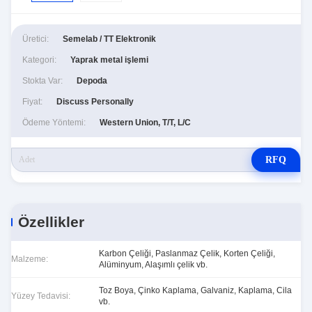
Üretici:
Semelab / TT Elektronik
Kategori:
Yaprak metal işlemi
Stokta Var:
Depoda
Fiyat:
Discuss Personally
Ödeme Yöntemi:
Western Union, T/T, L/C
RFQ
Özellikler
Karbon Çeliği, Paslanmaz Çelik, Korten Çeliği,
Malzeme:
Alüminyum, Alaşımlı çelik vb.
Toz Boya, Çinko Kaplama, Galvaniz, Kaplama, Cila
Yüzey Tedavisi:
vb.