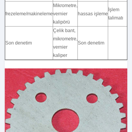
Mikrometre,
İşlem
frezeleme/makineleme
vernier
hassas işleme
talimatı
kalipörü
Çelik bant,
mikrometre,
Son denetim
Son denetim
vernier
kaliper