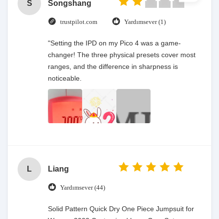
S
Songshang
trustpilot.com
Yardımsever (1)
"Setting the IPD on my Pico 4 was a game-
changer! The three physical presets cover most
ranges, and the difference in sharpness is
noticeable.
L
Liang
Yardımsever (44)
Solid Pattern Quick Dry One Piece Jumpsuit for