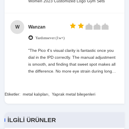
Women 2023 Customized Logo Gym Sets
W
Wanzan
Yardımsever (1w+)
"The Pico 4's visual clarity is fantastic once you
dial in the IPD correctly. The manual adjustment
is smooth, and finding that sweet spot makes all
the difference. No more eye strain during long
sessions. Highly recommend taking the time to
set it up properly!""The Pico 4's visual clarity is
fantastic once you dial in the IPD correctly. The
Etiketler:
metal kalıpları
,
Yaprak metal bileşenleri
manual adjustment is smooth, and finding that
sweet spot makes all the difference. No more eye
strain during long sessions. Highly recommend
İLGİLİ ÜRÜNLER
taking the time to set it up properly!""The Pico 4's
visual clarity is fantastic once you dial in the IPD