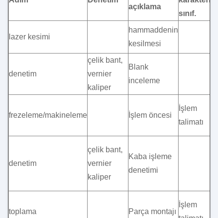
açıklama
sınıf.
hammaddenin
lazer kesimi
kesilmesi
çelik bant,
Blank
denetim
vernier
inceleme
kaliper
İşlem
frezeleme/makineleme
İşlem öncesi
talimatı
çelik bant,
Kaba işleme
denetim
vernier
denetimi
kaliper
İşlem
toplama
Parça montajı