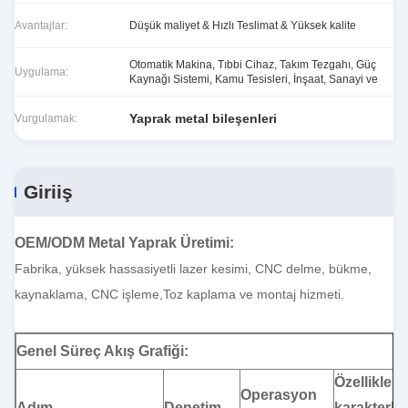
Avantajlar:
Düşük maliyet & Hızlı Teslimat & Yüksek kalite
Otomatik Makina, Tıbbi Cihaz, Takım Tezgahı, Güç
Uygulama:
Kaynağı Sistemi, Kamu Tesisleri, İnşaat, Sanayi ve
Yaprak metal bileşenleri
Vurgulamak:
Giriiş
OEM/ODM Metal Yaprak Üretimi
:
Fabrika, yüksek hassasiyetli lazer kesimi, CNC delme, bükme,
kaynaklama, CNC işleme,Toz kaplama ve montaj hizmeti.
Genel Süreç Akış Grafiği:
Özellikler,
Operasyon
Adım
Denetim
karakterler