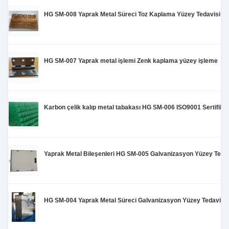
correctly. The manual adjustment is smooth, and
HG SM-008 Yaprak Metal Süreci Toz Kaplama Yüzey Tedavisi
finding that sweet spot makes all the difference.
No more eye strain during long sessions. Highly
recommend taking the time to set it up
properly!""The Pico 4's visual clarity is fantastic
HG SM-007 Yaprak metal işlemi Zenk kaplama yüzey işleme
once you dial in the IPD correctly. The manual
adjustment is smooth, and finding that sweet spot
makes all the difference. No more eye strain
during long sessions. Highly r
Karbon çelik kalıp metal tabakası HG SM-006 ISO9001 Sertifik
Yaprak Metal Bileşenleri HG SM-005 Galvanizasyon Yüzey Tedav
HG SM-004 Yaprak Metal Süreci Galvanizasyon Yüzey Tedavisi 