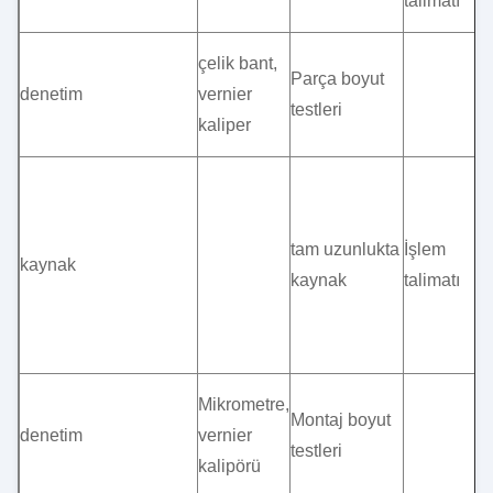
talimatı
çelik bant,
Parça boyut
denetim
vernier
testleri
kaliper
tam uzunlukta
İşlem
kaynak
kaynak
talimatı
Mikrometre,
Montaj boyut
denetim
vernier
testleri
kalipörü