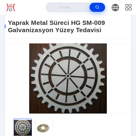
Ev
>
Ürünler
>
Yaprak Metal Işlemi
>
Yaprak Metal Süreci HG SM-009
Galvanizasyon Yüzey Tedavisi
Yaprak Metal Süreci HG SM-009
Galvanizasyon Yüzey Tedavisi