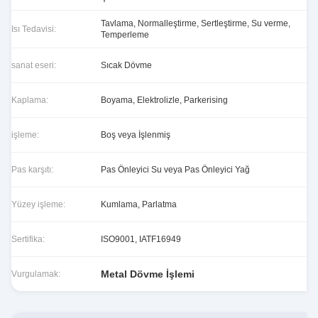
Tavlama, Normalleştirme, Sertleştirme, Su verme,
Isı Tedavisi:
Temperleme
sanat eseri:
Sıcak Dövme
Kaplama:
Boyama, Elektrolizle, Parkerising
işleme:
Boş veya İşlenmiş
Pas karşıtı:
Pas Önleyici Su veya Pas Önleyici Yağ
Yüzey işleme:
Kumlama, Parlatma
Sertifika:
ISO9001, IATF16949
Metal Dövme İşlemi
Vurgulamak: