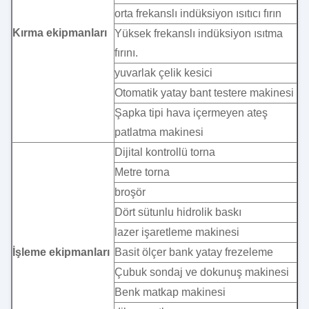
orta frekanslı indüksiyon ısıtıcı fırın
Kırma ekipmanları
Yüksek frekanslı indüksiyon ısıtma
fırını.
yuvarlak çelik kesici
Otomatik yatay bant testere makinesi
Şapka tipi hava içermeyen ateş
patlatma makinesi
Dijital kontrollü torna
Metre torna
broşör
Dört sütunlu hidrolik baskı
lazer işaretleme makinesi
İşleme ekipmanları
Basit ölçer bank yatay frezeleme
Çubuk sondaj ve dokunuş makinesi
Benk matkap makinesi