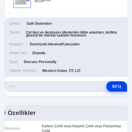
Üretici:
GaN Sistemleri
Tanım:
Çin'den ve denizaşırı ülkelerden bilim adamları, birlikte
gizemli bir nötrino salınımı fenomeni
Kategori:
Demiryolu lokomotif parçaları
Stokta Var:
Depoda
Fiyat:
Discuss Personally
Ödeme Yöntemi:
Western Union, T/T, L/C
RFQ
Özellikler
Karbon Çelik veya Alaşımlı Çelik veya Paslanmaz
Malzeme:
Çelik