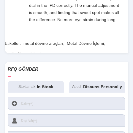
dial in the IPD correctly. The manual adjustment
is smooth, and finding that sweet spot makes all
the difference. No more eye strain during long
sessions. Highly recommend taking the time to
set it up properly!""The Pico 4's visual clarity is
fantastic once you dial in the IPD correctly. The
Etiketler:
metal dövme araçları
,
Metal Dövme İşlemi
,
manual adjustment is smooth, and finding that
çelik dövme işlemi
sweet spot makes all the difference. No more eye
strain during long sessions. Highly recommend
RFQ GÖNDER
taking the time to set it up properly!""The Pico 4's
visual clarity is fantastic once you dial in the IPD
correctly. The manual adjustment is smooth, and
In Stock
Discuss Personally
Stoklamak:
Adedi:
finding that sweet spot makes all the difference.
No more eye strain during long sessions. Highly
recommend taking the time to set it up
properly!""The Pico 4's visual clarity is fantastic
once you dial in the IPD correctly. The manual
adjustment is smooth, and finding that sweet spot