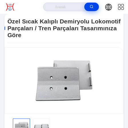
Ev
>
Ürünler
>
Demiryolu Lokomotif Parçaları
>
Özel Sıcak Kalıplı
Demiryolu Lokomotif Parçaları / Tren Parçaları Tasarımınıza Göre
Özel Sıcak Kalıplı Demiryolu Lokomotif
Parçaları / Tren Parçaları Tasarımınıza
Göre