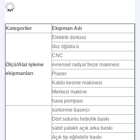
Kategoriler
Ekipman Adı
Elektrik dürtüsü
düz öğütücü
CNC
Ölçü/Alat işleme
evrensel radyal freze makinesi
ekipmanları
Planer
Kablo kesme makinesi
Merkezi makine
hava pompası
sürtünme basıncı
Dört sütunlu hidrolik baskı
sabit yataklı açık arka baskı
Açık tip eğilebilir baskı