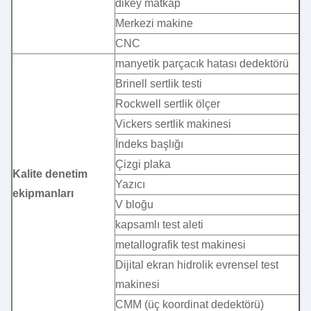
dikey matkap
Merkezi makine
CNC
manyetik parçacık hatası dedektörü
Brinell sertlik testi
Rockwell sertlik ölçer
Vickers sertlik makinesi
İndeks başlığı
Çizgi plaka
Kalite denetim
Yazıcı
ekipmanları
V bloğu
kapsamlı test aleti
metallografik test makinesi
Dijital ekran hidrolik evrensel test
makinesi
CMM (üç koordinat dedektörü)